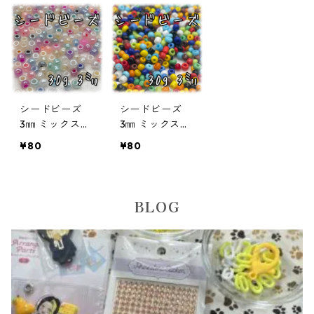
03-MIX06】
S-o03-MIX0
S-o03-MIX0
5】
4】
シードビーズ
シードビーズ
3㎜ ミックスカ
3㎜ ミックスカ
ラー ミルキー
ラー 不透明タ
¥80
¥80
タイプ 30ｇ
イプ 30ｇ【S
【SEED-BEAD
EED-BEADS-o
S-o03-MIX0
03-MIX02】
3】
BLOG