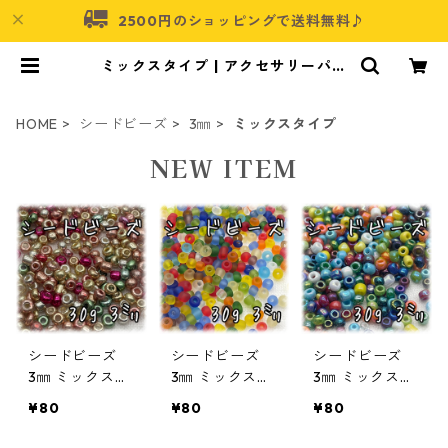
2500円のショッピングで送料無料♪
ミックスタイプ | アクセサリーパー
ツショップ・可愛いハンドメイドパ
ーツ通販 | ネムネコ
HOME
シードビーズ
3㎜
ミックスタイプ
NEW ITEM
シードビーズ
シードビーズ
シードビーズ
3㎜ ミックスカ
3㎜ ミックスカ
3㎜ ミックスカ
ラー メッキタ
ラー つや消し
ラー オーロラ
¥80
¥80
¥80
イプ 30ｇ【S
タイプ 30ｇ
タイプ 30ｇ
EED-BEADS-o
【SEED-BEAD
【SEED-BEAD