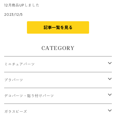
12月商品UPしました
2023/12/5
記事一覧を見る
CATEGORY
ミニチュアパーツ
大きいパーツ グラス系
プラパーツ
小さいパーツ グラス系
ナスカン カニカン
デコパーツ・貼り付けパーツ
小物
リング イヤリング パーツ
食べ物系
ガラスビーズ