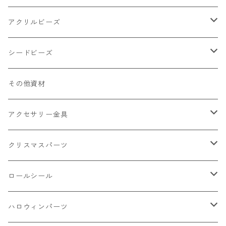
キャンディ
カップ
チェーンパーツ
アニマル系
ミレフィオリ
アクリルビーズ
ドーナツ
うさぎ
プラチャーム
スライス棒
ランプワーク
丸玉6㎜ ラウンド
シードビーズ
クリーム
くま
フレーク カット済
シール付き
キャッツアイ
丸玉8㎜ ラウンド
ミックス
その他資材
クッキー ビスケット
ねこ
フルーツ系 野菜果物
カボチャ
2㎜
アクセサリー金具
ケーキ マカロン
不透明
お花
クラック
3㎜
カラー丸カン
クリスマスパーツ
アイス
不透明タイプ
10㎜
ミニパーツ ネイル
ソロバン型
4㎜
ボールチップ
プラチャーム
ロールシール
パン
ミックスタイプ
8㎜
雑貨系
アルファベット
ピアスパーツ
デコパーツ 貼り付けパーツ
サンキュー
ハロウィンパーツ
ゼリー