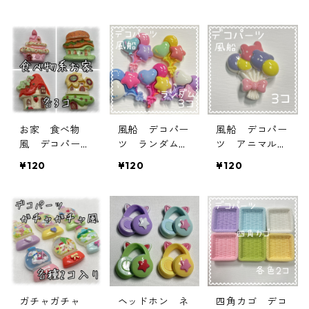
お家 食べ物
風船 デコパー
風船 デコパー
風 デコパー
ツ ランダム
ツ アニマル
ツ 各種 3個
3個入り 貼り
3個入り 貼り
¥120
¥120
¥120
入り 貼り付け
付けパーツ【D
付けパーツ【D
パーツ【DP-FD
P-BRN-MIX3】
P-BRN-anim】
H】
ガチャガチャ
ヘッドホン ネ
四角カゴ デコ