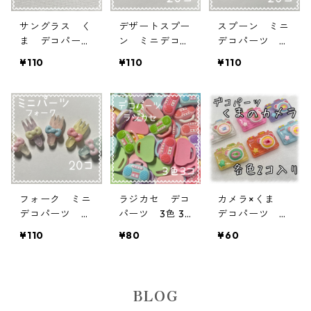
サングラス く
デザートスプー
スプーン ミニ
ま デコパー
ン ミニデコパ
デコパーツ ラ
ツ 5個入り
ーツ ランダム
ンダムミック
¥110
¥110
¥110
貼り付けパーツ
ミックス 20
ス 20個入
【DP-SG‐P
個入り 貼り付
り 貼り付けパ
B】
けパーツ【DP-
ーツ【DP-mini
miniC03】
C02】
フォーク ミニ
ラジカセ デコ
カメラ×くま
デコパーツ ラ
パーツ 3色 3
デコパーツ 各
ンダムミック
個入り 貼り付
色 2個入り 貼
¥110
¥80
¥60
ス 20個入
けパーツ【DP-
り付けパーツ
り 貼り付けパ
RD】
【DP-BRPT】
ーツ【DP-mini
C01】
BLOG