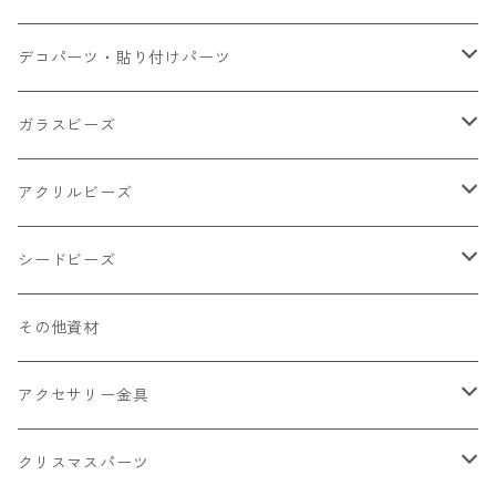
小さいパーツ グラス系
ナスカン カニカン
デコパーツ・貼り付けパーツ
小物
リング イヤリング パーツ
食べ物系
ガラスビーズ
キャンディ
カップ
チェーンパーツ
アニマル系
ミレフィオリ
アクリルビーズ
ドーナツ
うさぎ
プラチャーム
スライス棒
ランプワーク
丸玉6㎜ ラウンド
シードビーズ
クリーム
くま
フレーク カット済
シール付き
キャッツアイ
丸玉8㎜ ラウンド
ミックス
その他資材
クッキー ビスケット
ねこ
フルーツ系 野菜果物
カボチャ
2㎜
アクセサリー金具
ケーキ マカロン
不透明
お花
クラック
3㎜
カラー丸カン
クリスマスパーツ