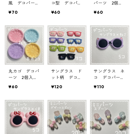
風 デコパー
コ型 デコパー
パーツ 2個入
ツ 2個入り
ツ 3個入り
り 貼り付けパ
¥70
¥60
¥60
貼り付けパーツ
貼り付けパーツ
ーツ【DP-KG0
【DP-GP】
【DP-NHP】
1】
丸カゴ デコパ
サングラス ド
サングラス ネ
ーツ 2個入
ット柄 デコパ
コ デコパー
り 貼り付けパ
ーツ 7個入
ツ 5個入り
¥60
¥120
¥110
ーツ【DP-KG0
り 貼り付けパ
貼り付けパーツ
2】
ーツ【DP-SG‐
【DP-SG‐P
DD】
C】