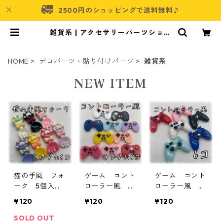
2500円のショッピングで送料無料♪
雑貨系 | アクセサリーパーツショッ
プ・可愛いハンドメイドパーツ通販
| ネムネコ
HOME
デコパーツ・貼り付けパーツ
雑貨系
NEW ITEM
猫の手風 フォ
ゲーム コント
ゲーム コント
ーク 5個入
ローラー風 5
ローラー風 6
り 貼り付けパ
個入り 貼り付
個入り 貼り付
¥120
¥120
¥120
ーツ【DP-NK-F
けパーツ【DP-
けパーツ【DP-
K-R5】
CNTRLR-R5P】
CNTRLR-6P】
SOLD OUT