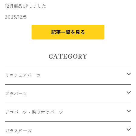
12月商品UPしました
2023/12/5
記事一覧を見る
CATEGORY
ミニチュアパーツ
大きいパーツ グラス系
プラパーツ
小さいパーツ グラス系
ナスカン カニカン
デコパーツ・貼り付けパーツ
小物
リング イヤリング パーツ
食べ物系
ガラスビーズ