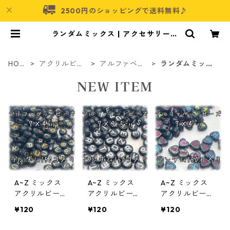
2500円のショッピングで送料無料♪
ランダムミックス | アクセサリーパ
ーツショップ・可愛いハンドメイド
パーツ通販 | ネムネコ
HOM
アクリルビー
アルファベッ
ランダムミック
E
ズ
ト
ス
NEW ITEM
A~Z ミックス
A~Z ミックス
A~Z ミックス
アクリルビーズ
アクリルビー
アクリルビー
アルファベット
ズ アルファベ
ズ アルファベ
¥120
¥120
¥120
150個入り【AB
ット 150個入
ット 150個入
‐EA-MIXrbg】
り【AB‐EA-MI
り【AB‐EA-MI