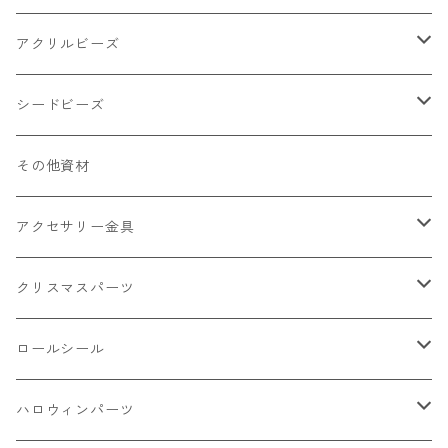
キャンディ
カップ
チェーンパーツ
アニマル系
ミレフィオリ
アクリルビーズ
ドーナツ
うさぎ
プラチャーム
スライス棒
ランプワーク
丸玉6㎜ ラウンド
シードビーズ
クリーム
くま
フレーク カット済
シール付き
キャッツアイ
丸玉8㎜ ラウンド
ミックス
その他資材
クッキー ビスケット
ねこ
フルーツ系 野菜果物
カボチャ
2㎜
アクセサリー金具
ケーキ マカロン
不透明
お花
クラック
3㎜
カラー丸カン
クリスマスパーツ
アイス
不透明タイプ
10㎜
ミニパーツ ネイル
ソロバン型
4㎜
ボールチップ
プラチャーム
ロールシール
パン
ミックスタイプ
8㎜
雑貨系
アルファベット
ピアスパーツ
デコパーツ 貼り付けパーツ
サンキュー
ハロウィンパーツ
ゼリー