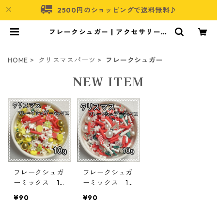
2500円のショッピングで送料無料♪
フレークシュガー | アクセサリーパ
ーツショップ・可愛いハンドメイド
パーツ通販 | ネムネコ
HOME
クリスマスパーツ
フレークシュガー
NEW ITEM
フレークシュガ
フレークシュガ
ーミックス 10
ーミックス 10
ｇ クリスマ
ｇ クリスマ
¥90
¥90
ス 貼り付けパ
ス 貼り付けパ
ーツ【FK-ⅹma
ーツ【FK-ⅹma