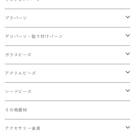
大きいパーツ グラス系
プラパーツ
小さいパーツ グラス系
ナスカン カニカン
デコパーツ・貼り付けパーツ
小物
リング イヤリング パーツ
食べ物系
ガラスビーズ
キャンディ
カップ
チェーンパーツ
アニマル系
ミレフィオリ
アクリルビーズ
ドーナツ
うさぎ
プラチャーム
スライス棒
ランプワーク
丸玉6㎜ ラウンド
シードビーズ
クリーム
くま
フレーク カット済
シール付き
キャッツアイ
丸玉8㎜ ラウンド
ミックス
その他資材
クッキー ビスケット
ねこ
フルーツ系 野菜果物
カボチャ
2㎜
アクセサリー金具