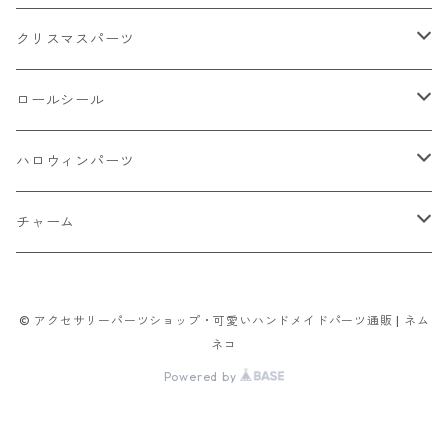
ケーキ マカロン
不透明
お花
クラック
3㎜
カラー丸カン
クリスマスパーツ
アイス
不透明タイプ
10㎜
ミニパーツ ネイル
ソロバン型
4㎜
ボールチップ
プラチャーム
ロールシール
パン
ミックスタイプ
8㎜
雑貨系
アルファベット
ピアスパーツ
デコパーツ 貼り付けパーツ
サンキュー
ハロウィンパーツ
ゼリー
単文字
シーズン系
スマイル
ヘアーパーツ
OPP袋
クリスマス
おばけ
チャーム
スィーツ系ミックス
ミックス
クリスマス
スノーフレーク
パーツ留め
ステッカー シール
ギフト
かぼちゃ
くだもの
© アクセサリーパーツショップ・可愛いハンドメイドパーツ通販 | ネム
ランダムミックス
ハロウィン
フレーム
つぶし玉
アクリルビーズ
アニマル
その他
雑貨系
ネコ
Powered by
フラワー お花
カニカン
フレークシュガー
フレークシュガー
アルファベット