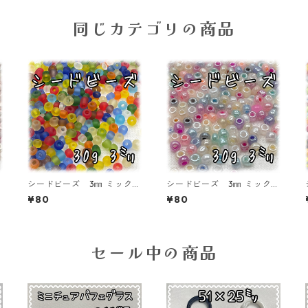
同じカテゴリの商品
ス
シードビーズ 3㎜ ミックス
シードビーズ 3㎜ ミックス
カラー つや消しタイプ 3
カラー ミルキータイプ 3
¥80
¥80
0ｇ【SEED-BEADS-o03-M
0ｇ【SEED-BEADS-o03-M
IX05】
IX03】
セール中の商品