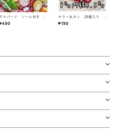
デコパーツ シール付き 5
カラー丸カン 25個入り 8
0個入り 貼り付けパーツ
㎜ レッド【MCC-RED】
¥450
¥150
【DP-stype-50ｐ】