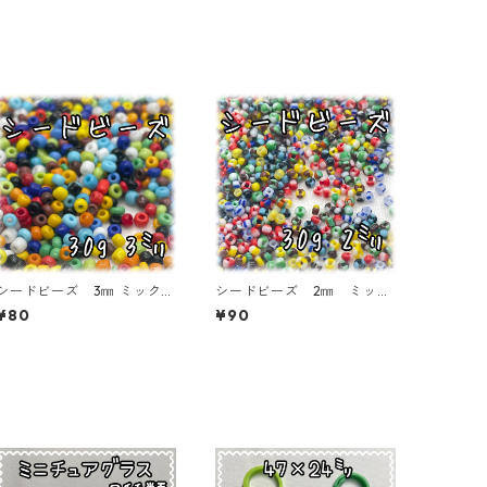
シードビーズ 3㎜ ミックス
シードビーズ 2㎜ ミック
カラー 不透明タイプ 30
ス 30ｇ【SEED-BEADS-0
¥80
¥90
ｇ【SEED-BEADS-o03-MI
2MIX06】
X02】