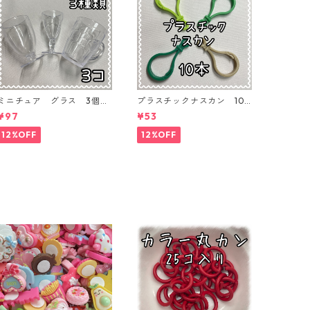
ミニチュア グラス 3個入
プラスチックナスカン 10
り【MNT-GLS-3P-01】
本入り【PK-10】
¥97
¥53
12%OFF
12%OFF