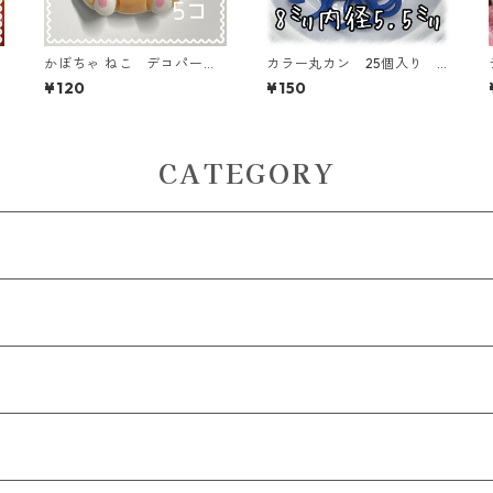
かぼちゃ ねこ デコパー
カラー丸カン 25個入り 8
-
ツ ハロウィン 5個入り
㎜ ネイビーブルー【MCC-
¥120
¥150
貼り付けパーツ【DP-HLW-
NBLU】
ｋ4】
CATEGORY