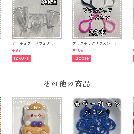
ミニチュア パフェグラ
プラスチックナスカン 20
P
ス 3個入り【MNT-GLS-3P
本入り【PK-20】
¥97
¥106
-02】
12%OFF
12%OFF
その他の商品