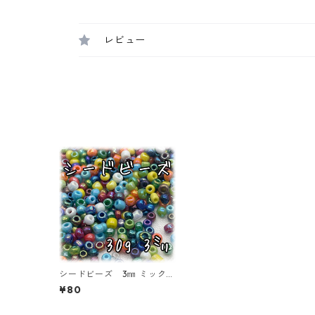
レビュー
シードビーズ 3㎜ ミックス
カラー オーロラタイプ 3
¥80
0ｇ【SEED-BEADS-o03-M
IX04】