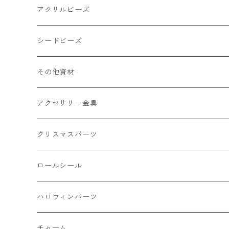
キャンディ
カップ
チェーンパーツ
アニマル系
ミレフィオリ
アクリルビーズ
ドーナツ
うさぎ
プラチャーム
スライス棒
ランプワーク
丸玉6㎜ ラウンド
シードビーズ
クリーム
くま
フレーク カット済
シール付き
キャッツアイ
丸玉8㎜ ラウンド
ミックス
その他資材
クッキー ビスケット
ねこ
フルーツ系 野菜果物
カボチャ
2㎜
アクセサリー金具
ケーキ マカロン
不透明
お花
クラック
3㎜
カラー丸カン
クリスマスパーツ
アイス
不透明タイプ
10㎜
ミニパーツ ネイル
ソロバン型
4㎜
ボールチップ
プラチャーム
ロールシール
パン
ミックスタイプ
8㎜
雑貨系
アルファベット
ピアスパーツ
デコパーツ 貼り付けパーツ
サンキュー
ハロウィンパーツ
ゼリー
単文字
シーズン系
スマイル
ヘアーパーツ
OPP袋
クリスマス
おばけ
チャーム