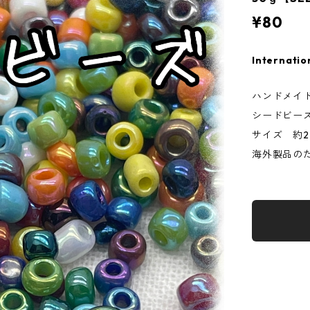
¥80
Internatio
ハンドメイ
シードビー
サイズ 約2
海外製品の