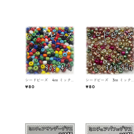
シードビーズ 4㎜ ミック
シードビーズ 3㎜ ミック
スカラー 不透明タイプ 3
カラー メッキタイプ 30
¥80
¥80
0ｇ【SEED-BEADS-o04-
ｇ【SEED-BEADS-o03-MI
MIX01】
X06】