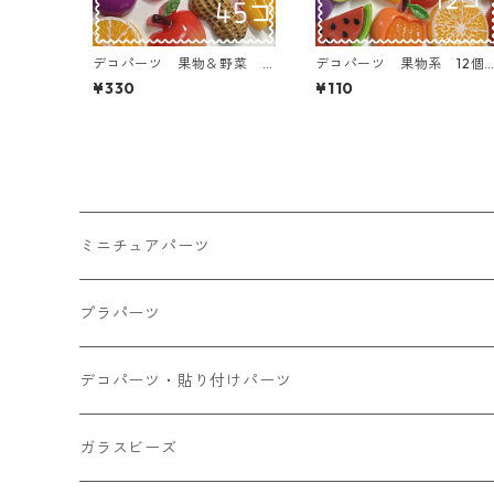
デコパーツ 果物＆野菜 4
デコパーツ 果物系 12個
5個入り 貼り付けパーツ
入り 貼り付けパーツ【DP
¥330
¥110
【DP-FU-MIX】
FU-MIX12ｆ】
ミニチュアパーツ
大きいパーツ グラス系
プラパーツ
小さいパーツ グラス系
ナスカン カニカン
デコパーツ・貼り付けパーツ
小物
リング イヤリング パーツ
食べ物系
ガラスビーズ