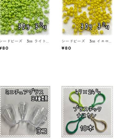
シードビーズ 3㎜ ライトグ
シードビーズ 3㎜ イエロ
リーン 30ｇ【SEED-BEA
ー 30ｇ【SEED-BEADS-o
¥80
¥80
DS-o03-GRN1】
03-YEL】