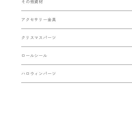
フレーク カット済
シール付き
キャッツアイ
丸玉8㎜ ラウンド
ミックス
その他資材
クッキー ビスケット
ねこ
フルーツ系 野菜果物
カボチャ
2㎜
アクセサリー金具
ケーキ マカロン
不透明
お花
クラック
3㎜
カラー丸カン
クリスマスパーツ
アイス
不透明タイプ
10㎜
ミニパーツ ネイル
ソロバン型
4㎜
ボールチップ
プラチャーム
ロールシール
パン
ミックスタイプ
8㎜
雑貨系
アルファベット
ピアスパーツ
デコパーツ 貼り付けパーツ
サンキュー
ハロウィンパーツ
ゼリー
単文字
シーズン系
スマイル
ヘアーパーツ
OPP袋
クリスマス
おばけ
スィーツ系ミックス
ミックス
クリスマス
スノーフレーク
パーツ留め
ステッカー シール
ギフト
かぼちゃ
ランダムミックス
ハロウィン
フレーム
つぶし玉
アクリルビーズ
アニマル
その他