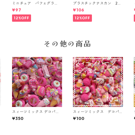
ミニチュア パフェグラ
プラスチックナスカン 20
P
ス 3個入り【MNT-GLS-3P
本入り【PK-20】
¥97
¥106
-02】
12%OFF
12%OFF
その他の商品
スィーツミックス デコパー
スィーツミックス デコパ
ツ ピンク 45個入り 貼
ーツ アイス系 10個入
¥350
¥100
り付けパーツ【DP-SW-MIX
り 貼り付けパーツ【DP-S
P】
W-IC-MIX】