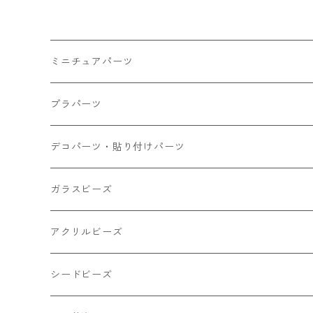
ミニチュアパーツ
大きいパーツ グラス系
プラパーツ
小さいパーツ グラス系
ナスカン カニカン
デコパーツ・貼り付けパーツ
小物
リング イヤリング パーツ
食べ物系
ガラスビーズ
キャンディ
カップ
チェーンパーツ
アニマル系
ミレフィオリ
アクリルビーズ
ドーナツ
うさぎ
プラチャーム
スライス棒
ランプワーク
丸玉6㎜ ラウンド
シードビーズ
クリーム
くま