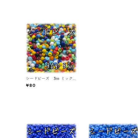
シードビーズ 3㎜ ミックス
カラー 不透明タイプ 30
¥80
ｇ【SEED-BEADS-o03-MI
X02】