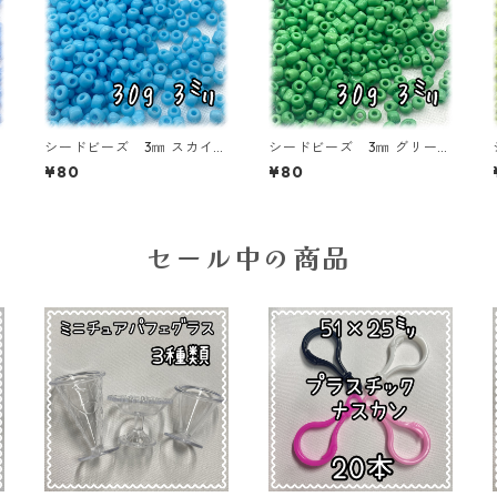
フ
シードビーズ 3㎜ スカイブ
シードビーズ 3㎜ グリー
D
ルー 30ｇ【SEED-BEADS
ン 30ｇ【SEED-BEADS-o
¥80
¥80
-o03-BLU1】
03-GRN2】
セール中の商品