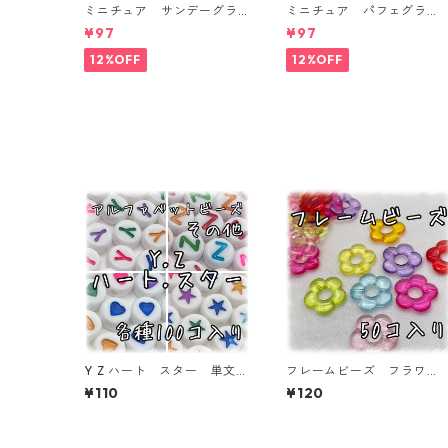
ミニチュア サンデーグラ
ミニチュア パフェグラ
ス 3個入り【MNT-GLS-3P
ス 3個入り【MNT-GLS-3
¥97
¥97
-04】
-03】
12%OFF
12%OFF
Y Z ハート スター 単文
フレームビーズ フラワ
字 アルファベットビー
ー ミックス 50個入り
¥110
¥120
ズ 100個入り【AB‐EA】
【AB‐FU11】