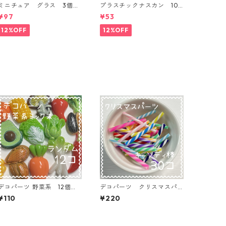
ミニチュア グラス 3個入
プラスチックナスカン 10
り【MNT-GLS-3P-01】
本入り【PK-10】
¥97
¥53
12%OFF
12%OFF
デコパーツ 野菜系 12個入
デコパーツ クリスマスパ
り 貼り付けパーツ【DP-F
ーツ キャンディ棒 30本
¥110
¥220
U-MIX12ｙ】
入り 貼り付けパーツ【DP-
xmas-cmcMIX】