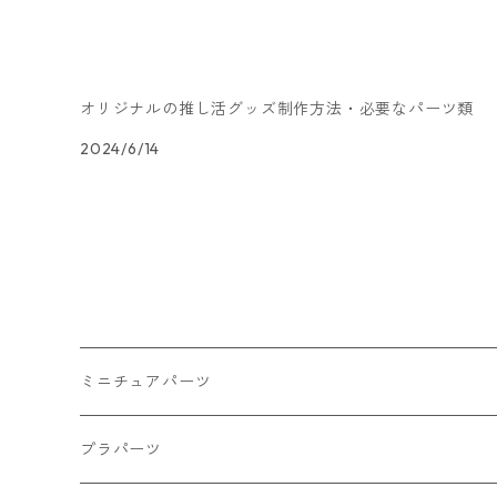
オリジナルの推し活グッズ制作方法・必要なパーツ類
2024/6/14
ミニチュアパーツ
大きいパーツ グラス系
プラパーツ