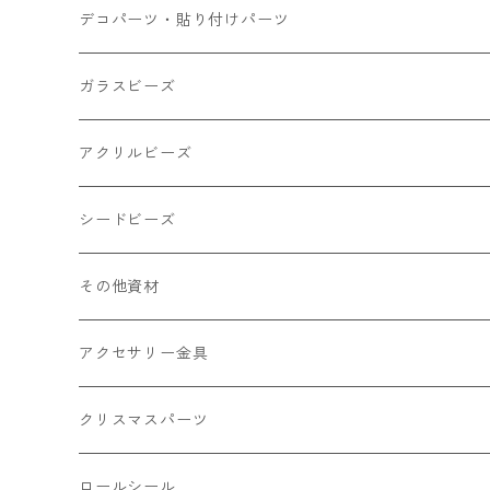
小さいパーツ グラス系
ナスカン カニカン
デコパーツ・貼り付けパーツ
小物
リング イヤリング パーツ
食べ物系
ガラスビーズ
キャンディ
カップ
チェーンパーツ
アニマル系
ミレフィオリ
アクリルビーズ
ドーナツ
うさぎ
プラチャーム
スライス棒
ランプワーク
丸玉6㎜ ラウンド
シードビーズ
クリーム
くま
フレーク カット済
シール付き
キャッツアイ
丸玉8㎜ ラウンド
ミックス
その他資材
クッキー ビスケット
ねこ
フルーツ系 野菜果物
カボチャ
2㎜
アクセサリー金具
ケーキ マカロン
不透明
お花
クラック
3㎜
カラー丸カン
クリスマスパーツ
アイス
不透明タイプ
10㎜
ミニパーツ ネイル
ソロバン型
4㎜
ボールチップ
プラチャーム
ロールシール