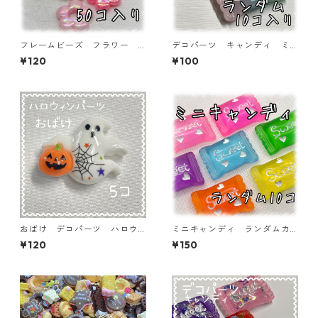
フレームビーズ フラワー
デコパーツ キャンディ ミ
オーロラ加工 ミックス 50
ックス10個入り 貼り付けパ
¥120
¥100
個入り【AB‐FU10】
ーツ【DP-CY-007-MIX】
おばけ デコパーツ ハロウ
ミニキャンディ ランダムカ
ィン 5個入り 貼り付けパー
ラーミックス クリア 10個
¥120
¥150
ツ【DP-HLW-07】
入り デコパーツ 貼り付け
パーツ【DP-CY-017-minic】