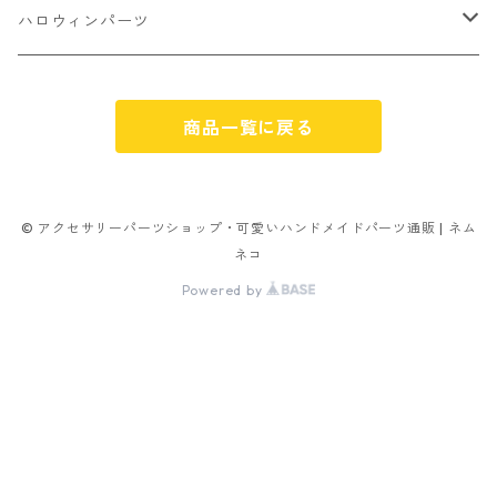
ミックスタイプ
8㎜
雑貨系
アルファベット
ピアスパーツ
デコパーツ 貼り付けパーツ
サンキュー
ハロウィンパーツ
ゼリー
単文字
シーズン系
スマイル
ヘアーパーツ
OPP袋
クリスマス
おばけ
スィーツ系ミックス
商品一覧に戻る
ミックス
クリスマス
スノーフレーク
パーツ留め
ステッカー シール
ギフト
かぼちゃ
ランダムミックス
ハロウィン
フレーム
つぶし玉
アクリルビーズ
アニマル
その他
© アクセサリーパーツショップ・可愛いハンドメイドパーツ通販 | ネム
ネコ
フラワー お花
カニカン
フレークシュガー
フレークシュガー
Powered by
キャンディ
ナスカン
ビリヤード
その他
アニマル
イヤリングパーツ