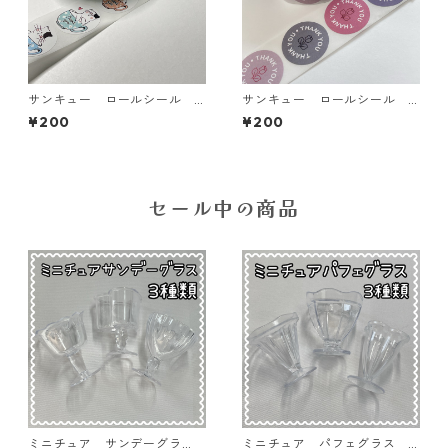
サンキュー ロールシール
サンキュー ロールシール
ありがとうシール 猫 6柄
ありがとうシール バラ フ
¥200
¥200
【SL-thank-you-01】
ラワー 4柄【SL-thank-you-
04】
セール中の商品
ミニチュア サンデーグラ
ミニチュア パフェグラス 3