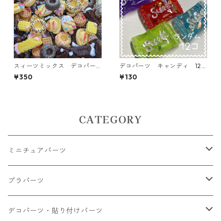
スィーツミックス デコパー
デコパーツ キャンディ 12
ツ イエロー 45個入り 貼
個入り 貼り付けパーツ【DP-
¥350
¥130
り付けパーツ【DP-SW-MIX
CY-016-MIX】
Y】
CATEGORY
ミニチュアパーツ
大きいパーツ グラス系
プラパーツ
小さいパーツ グラス系
ナスカン カニカン
デコパーツ・貼り付けパーツ