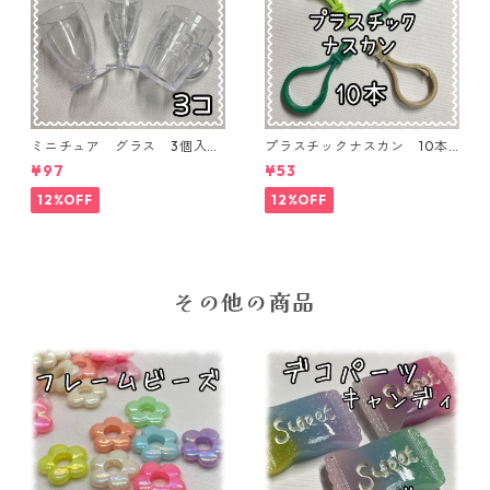
ミニチュア グラス 3個入り
プラスチックナスカン 10本
【MNT-GLS-3P-01】
入り【PK-10】
¥97
¥53
12%OFF
12%OFF
その他の商品