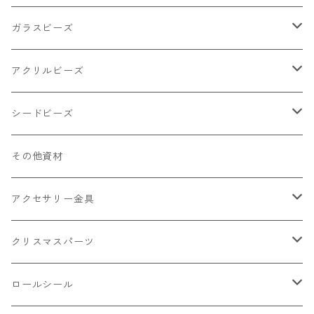
小物
リング イヤリング パーツ
食べ物系
ガラスビーズ
キャンディ
カップ
チェーンパーツ
アニマル系
ミレフィオリ
アクリルビーズ
ドーナツ
うさぎ
プラチャーム
スライス棒
ランプワーク
丸玉6㎜ ラウンド
シードビーズ
クリーム
くま
フレーク カット済
シール付き
キャッツアイ
丸玉8㎜ ラウンド
ミックス
その他資材
クッキー ビスケット
ねこ
フルーツ系 野菜果物
カボチャ
2㎜
アクセサリー金具
ケーキ マカロン
不透明
お花
クラック
3㎜
カラー丸カン
クリスマスパーツ
アイス
不透明タイプ
10㎜
ミニパーツ ネイル
ソロバン型
4㎜
ボールチップ
プラチャーム
ロールシール
パン