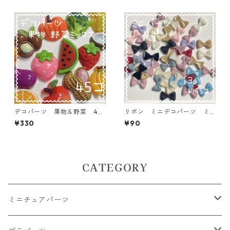
デコパーツ 果物＆野菜 45
リボン ミニデコパーツ ミ
個入り 貼り付けパーツ【DP-
ックス 3ｇ 貼り付けパーツ
¥330
¥90
FU-MIX】
【DP-mini01】
CATEGORY
ミニチュアパーツ