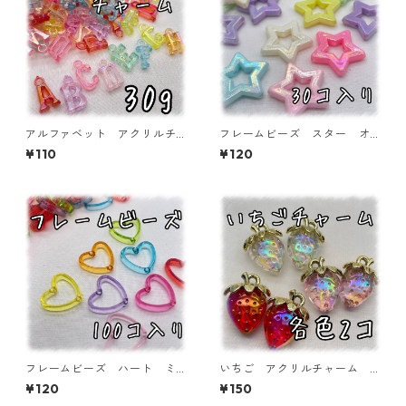
アルファベット アクリルチ
フレームビーズ スター オ
ャーム オーロラタイプ 30
ーロラ加工 ミックス 30個
¥110
¥120
ｇ 【ACM-EA-30G-AC】
入り【AB‐FU08】
フレームビーズ ハート ミ
いちご アクリルチャーム
ックス 100個入り【AB‐FU
各色2個入り 【ACM-ST-2
¥120
¥150
04】
ｐ】