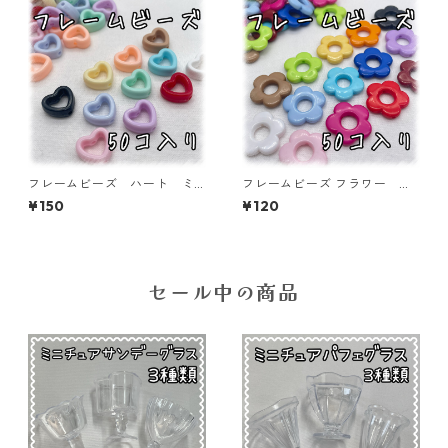
フレームビーズ ハート ミ
フレームビーズ フラワー ミ
ックス 50個入り【AB‐FU1
ックス 50個入り【AB‐FU1
¥150
¥120
4】
5】
セール中の商品