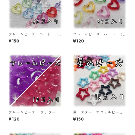
フレームビーズ ハート ミ
フレームビーズ ハート ミ
ックス 50個入り【AB‐FU1
ックス 50個入り【AB‐FU1
¥150
¥120
8】
9】
フレームビーズ フラワー
星 スター アクリルビー
各色 10個入り【AB‐FU】
ズ フレーム ランダムミッ
¥120
¥150
クス 15個入り【AB‐STR-0
9】