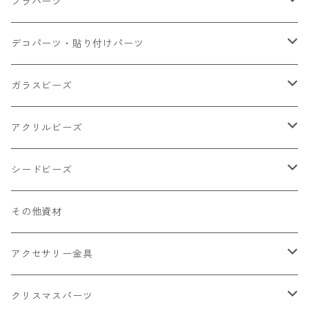
大きいパーツ グラス系
プラパーツ
小さいパーツ グラス系
ナスカン カニカン
デコパーツ・貼り付けパーツ
小物
リング イヤリング パーツ
食べ物系
ガラスビーズ
キャンディ
カップ
チェーンパーツ
アニマル系
ミレフィオリ
アクリルビーズ
ドーナツ
うさぎ
プラチャーム
スライス棒
ランプワーク
丸玉6㎜ ラウンド
シードビーズ
クリーム
くま
フレーク カット済
シール付き
キャッツアイ
丸玉8㎜ ラウンド
ミックス
その他資材
クッキー ビスケット
ねこ
フルーツ系 野菜果物
カボチャ
2㎜
アクセサリー金具
ケーキ マカロン
不透明
お花
クラック
3㎜
カラー丸カン
クリスマスパーツ