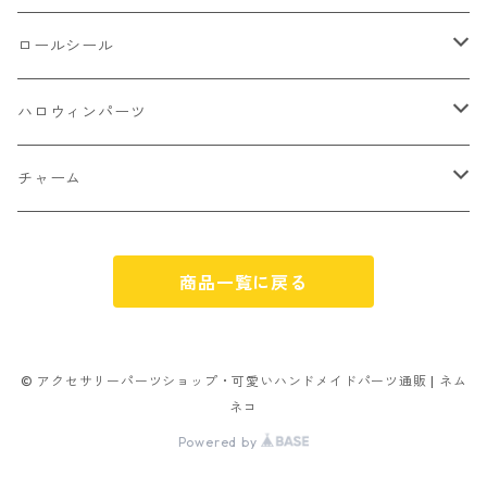
アイス
不透明タイプ
10㎜
ミニパーツ ネイル
ソロバン型
4㎜
ボールチップ
プラチャーム
ロールシール
パン
ミックスタイプ
8㎜
雑貨系
アルファベット
ピアスパーツ
デコパーツ 貼り付けパーツ
サンキュー
ハロウィンパーツ
ゼリー
単文字
シーズン系
スマイル
ヘアーパーツ
OPP袋
クリスマス
おばけ
チャーム
スィーツ系ミックス
ミックス
クリスマス
スノーフレーク
パーツ留め
ステッカー シール
ギフト
かぼちゃ
くだもの
商品一覧に戻る
ランダムミックス
ハロウィン
フレーム
つぶし玉
アクリルビーズ
アニマル
その他
雑貨系
フラワー お花
カニカン
フレークシュガー
フレークシュガー
アルファベット
© アクセサリーパーツショップ・可愛いハンドメイドパーツ通販 | ネム
ネコ
キャンディ
ナスカン
Powered by