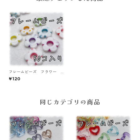
フレームビーズ フラワー
ミックス 50個入り【AB‐F
¥120
U13】
同じカテゴリの商品