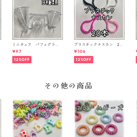
ミニチュア パフェグラ
プラスチックナスカン 20
P
ス 3個入り【MNT-GLS-3P
本入り【PK-20】
¥97
¥106
-02】
12%OFF
12%OFF
その他の商品