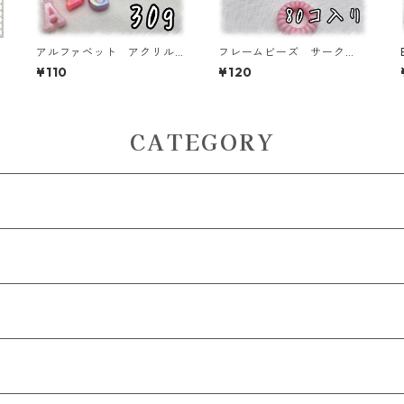
アルファベット アクリル
フレームビーズ サーク
チャーム オーロラタイ
ル ミックス 80個入り
¥110
¥120
プ 30ｇ 【ACM-EA-30
【AB‐FU06】
G-AP】
CATEGORY