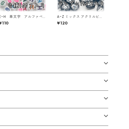
E~H 単文字 アルファベッ
A~Z ミックス アクリルビー
トビーズ 100個入り【AB
ズ アルファベット 150個
¥110
¥120
‐EA】
入り【AB‐EA-MIXhbw】