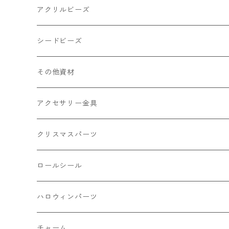
キャンディ
カップ
チェーンパーツ
アニマル系
ミレフィオリ
アクリルビーズ
ドーナツ
うさぎ
プラチャーム
スライス棒
ランプワーク
丸玉6㎜ ラウンド
シードビーズ
クリーム
くま
フレーク カット済
シール付き
キャッツアイ
丸玉8㎜ ラウンド
ミックス
その他資材
クッキー ビスケット
ねこ
フルーツ系 野菜果物
カボチャ
2㎜
アクセサリー金具
ケーキ マカロン
不透明
お花
クラック
3㎜
カラー丸カン
クリスマスパーツ
アイス
不透明タイプ
10㎜
ミニパーツ ネイル
ソロバン型
4㎜
ボールチップ
プラチャーム
ロールシール
パン
ミックスタイプ
8㎜
雑貨系
アルファベット
ピアスパーツ
デコパーツ 貼り付けパーツ
サンキュー
ハロウィンパーツ
ゼリー
単文字
シーズン系
スマイル
ヘアーパーツ
OPP袋
クリスマス
おばけ
チャーム