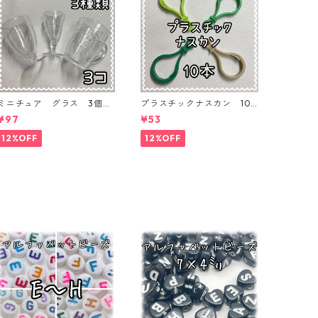
ミニチュア グラス 3個入
プラスチックナスカン 10
り【MNT-GLS-3P-01】
本入り【PK-10】
¥97
¥53
12%OFF
12%OFF