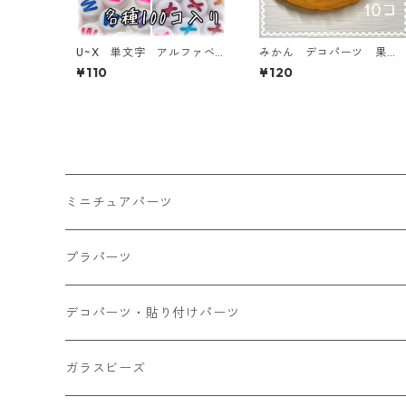
U~X 単文字 アルファベ
みかん デコパーツ 果
ットビーズ 100個入り【A
物 フルーツ 10個入り
¥110
¥120
B‐EA】
貼り付けパーツ【DP-FU-O
RN2】
ミニチュアパーツ
大きいパーツ グラス系
プラパーツ
小さいパーツ グラス系
ナスカン カニカン
デコパーツ・貼り付けパーツ
小物
リング イヤリング パーツ
食べ物系
ガラスビーズ