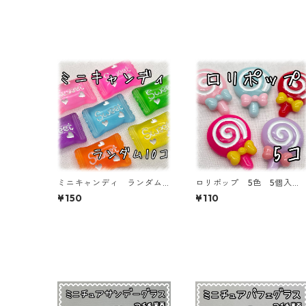
ミニキャンディ ランダム
ロリポップ 5色 5個入
カラーミックス クリア 1
り デコパーツ 貼り付け
¥150
¥110
0個入り デコパーツ 貼り
パーツ【DP-5-RPP-01】
付けパーツ【DP-CY-017-m
inic】