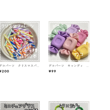
デコパーツ クリスマスパ
デコパーツ キャンディ 1
ーツ キャンディ棒 7ｇ約
2個入り 貼り付けパーツ
¥200
¥99
50本入り 貼り付けパーツ
【DP-CY-013-MIX】
【DP-xmas-cmc-7G50】