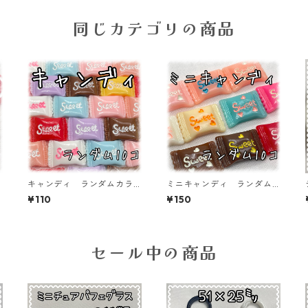
同じカテゴリの商品
キャンディ ランダムカラ
ミニキャンディ ランダム
ーミックス 10個入り デ
カラーミックス 10個入
¥110
¥150
コパーツ 貼り付けパーツ
り デコパーツ 貼り付け
【DP-CY-015-MIX】
パーツ【DP-CY-017-mini】
セール中の商品