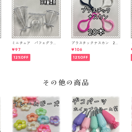
ミニチュア パフェグラ
プラスチックナスカン 20
P
ス 3個入り【MNT-GLS-3P
本入り【PK-20】
¥97
¥106
-02】
12%OFF
12%OFF
その他の商品