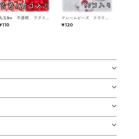
丸玉8㎜ 不透明 アクリル
フレームビーズ フラワ
ビーズ 各色 120個入り
ー ミックス 50個入り
¥110
¥120
ラウンドビーズ【RB-n8】
【AB‐FU13】