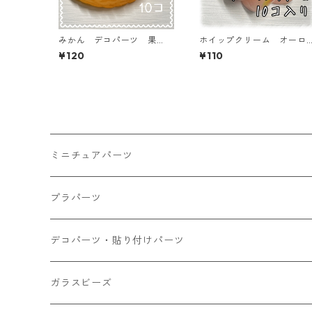
みかん デコパーツ 果
ホイップクリーム オーロ
物 フルーツ 10個入り
ラピンク 10個入り デコ
¥120
¥110
貼り付けパーツ【DP-FU-O
パーツ 貼り付けパーツ【
RN2】
P-CM-002-PNKA】
ミニチュアパーツ
大きいパーツ グラス系
プラパーツ
小さいパーツ グラス系
ナスカン カニカン
デコパーツ・貼り付けパーツ
小物
リング イヤリング パーツ
食べ物系
ガラスビーズ