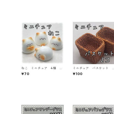
ねこ ミニチュア 4種 各
ミニチュア バスケット 2
1個入り 【MNT-NK】
個入り【MNT-2PーBKT】
¥70
¥100