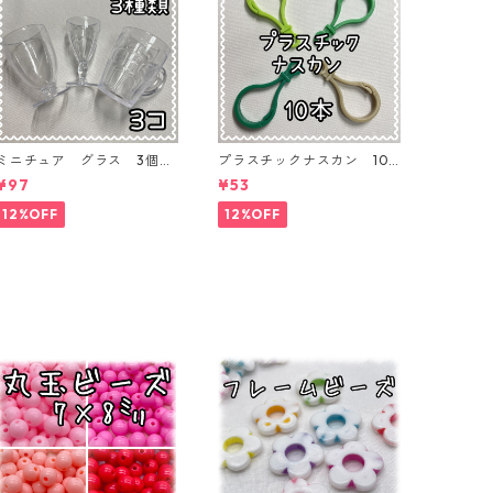
ミニチュア グラス 3個入
プラスチックナスカン 10
り【MNT-GLS-3P-01】
本入り【PK-10】
¥97
¥53
12%OFF
12%OFF