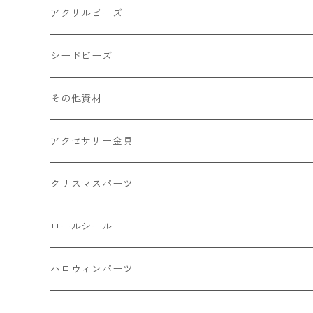
キャンディ
カップ
チェーンパーツ
アニマル系
ミレフィオリ
アクリルビーズ
ドーナツ
うさぎ
プラチャーム
スライス棒
ランプワーク
丸玉6㎜ ラウンド
シードビーズ
クリーム
くま
フレーク カット済
シール付き
キャッツアイ
丸玉8㎜ ラウンド
ミックス
その他資材
クッキー ビスケット
ねこ
フルーツ系 野菜果物
カボチャ
2㎜
アクセサリー金具
ケーキ マカロン
不透明
お花
クラック
3㎜
カラー丸カン
クリスマスパーツ
アイス
不透明タイプ
10㎜
ミニパーツ ネイル
ソロバン型
4㎜
ボールチップ
プラチャーム
ロールシール
パン
ミックスタイプ
8㎜
雑貨系
アルファベット
ピアスパーツ
デコパーツ 貼り付けパーツ
サンキュー
ハロウィンパーツ
ゼリー
単文字
シーズン系
スマイル
ヘアーパーツ
OPP袋
クリスマス
おばけ