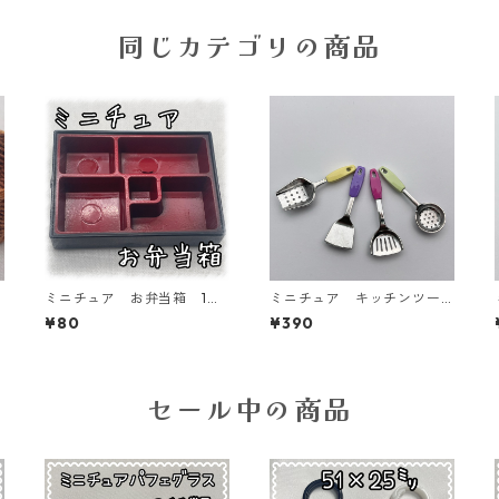
同じカテゴリの商品
ミニチュア お弁当箱 1個
ミニチュア キッチンツー
入り 【MNT-L box】
ル 4個入り【MNT-sa-11】
¥80
¥390
セール中の商品