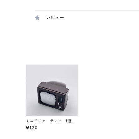
レビュー
ミニチュア テレビ 1個入
り【MNT-sa-01】
¥120