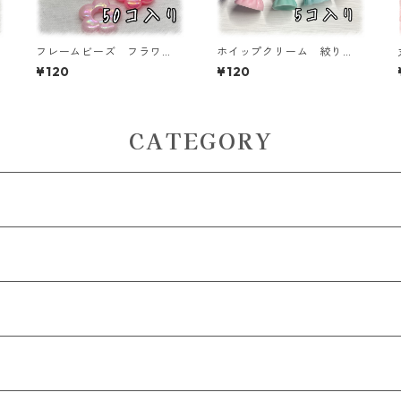
フレームビーズ フラワ
ホイップクリーム 絞り
ー オーロラ加工 ミック
袋 5個入り デコパーツ
¥120
¥120
D
ス 50個入り【AB‐FU1
貼り付けパーツ【DP-CM-0
0】
07】
CATEGORY