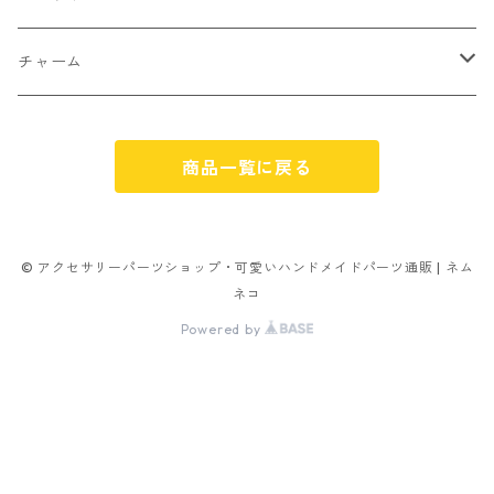
ゼリー
単文字
シーズン系
スマイル
ヘアーパーツ
OPP袋
クリスマス
おばけ
チャーム
スィーツ系ミックス
ミックス
クリスマス
スノーフレーク
パーツ留め
ステッカー シール
ギフト
かぼちゃ
くだもの
商品一覧に戻る
ランダムミックス
ハロウィン
フレーム
つぶし玉
アクリルビーズ
アニマル
その他
雑貨系
フラワー お花
カニカン
フレークシュガー
フレークシュガー
アルファベット
© アクセサリーパーツショップ・可愛いハンドメイドパーツ通販 | ネム
ネコ
キャンディ
ナスカン
Powered by
ビリヤード
その他
アニマル
イヤリングパーツ