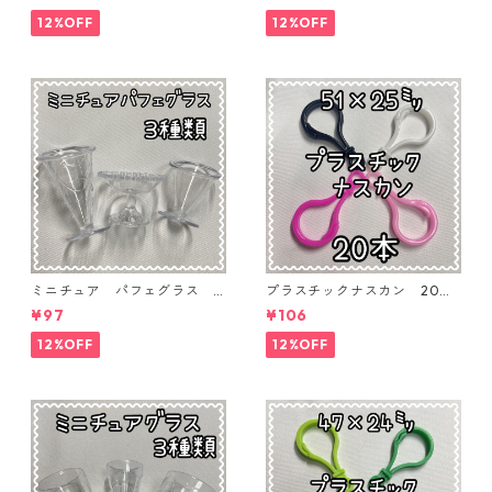
04】
12%OFF
12%OFF
ミニチュア パフェグラス 3
プラスチックナスカン 20本
個入り【MNT-GLS-3P-02】
入り【PK-20】
¥97
¥106
12%OFF
12%OFF