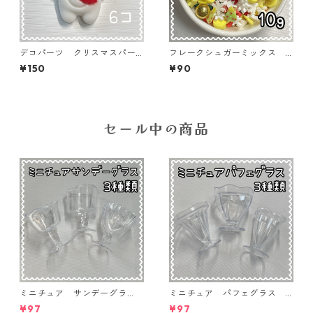
デコパーツ クリスマスパー
フレークシュガーミックス 1
ツ くま 6個入り 貼り付け
0ｇ クリスマス 貼り付けパ
¥150
¥90
パーツ【DP-xmas-mbr】
ーツ【FK-ⅹmas-MIX02】
セール中の商品
ミニチュア サンデーグラ
ミニチュア パフェグラス 3
ス 3個入り【MNT-GLS-3P-
個入り【MNT-GLS-3P-03】
¥97
¥97