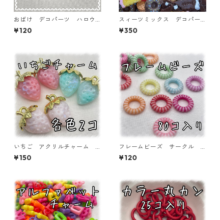
おばけ デコパーツ ハロウ
スィーツミックス デコパー
ィン 5個入り 貼り付けパー
ツ イエロー 45個入り 貼
¥120
¥350
ツ【DP-HLW-07】
り付けパーツ【DP-SW-MIX
Y】
いちご アクリルチャーム
フレームビーズ サークル
各色2個入り 【ACM-ST-2
ミックス 80個入り【AB‐F
¥150
¥120
ｐ】
U06】