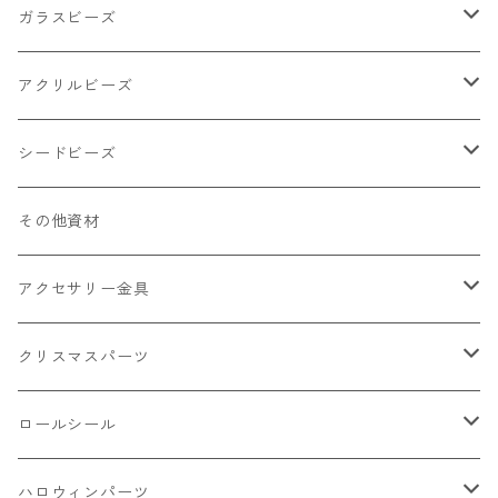
小物
リング イヤリング パーツ
食べ物系
ガラスビーズ
キャンディ
カップ
チェーンパーツ
アニマル系
ミレフィオリ
アクリルビーズ
ドーナツ
うさぎ
プラチャーム
スライス棒
ランプワーク
丸玉6㎜ ラウンド
シードビーズ
クリーム
くま
フレーク カット済
シール付き
キャッツアイ
丸玉8㎜ ラウンド
ミックス
その他資材
クッキー ビスケット
ねこ
フルーツ系 野菜果物
カボチャ
2㎜
アクセサリー金具
ケーキ マカロン
不透明
お花
クラック
3㎜
カラー丸カン
クリスマスパーツ
アイス
不透明タイプ
10㎜
ミニパーツ ネイル
ソロバン型
4㎜
ボールチップ
プラチャーム
ロールシール
パン
ミックスタイプ
8㎜
雑貨系
アルファベット
ピアスパーツ
デコパーツ 貼り付けパーツ
サンキュー
ハロウィンパーツ