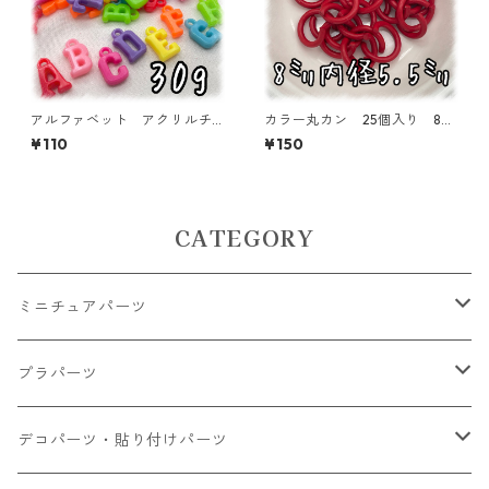
アルファベット アクリルチ
カラー丸カン 25個入り 8
ャーム 30ｇ 【ACM-EA-3
㎜ レッド【MCC-RED】
¥110
¥150
0G-Ｂ】
CATEGORY
ミニチュアパーツ
大きいパーツ グラス系
プラパーツ
小さいパーツ グラス系
ナスカン カニカン
デコパーツ・貼り付けパーツ