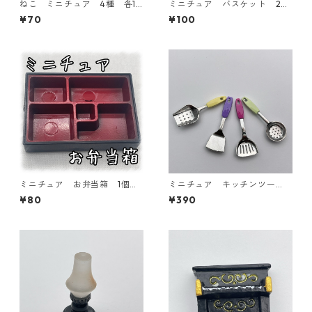
ねこ ミニチュア 4種 各1
ミニチュア バスケット 2個
個入り 【MNT-NK】
入り【MNT-2PーBKT】
¥70
¥100
ミニチュア お弁当箱 1個入
ミニチュア キッチンツー
り 【MNT-L box】
ル 4個入り【MNT-sa-11】
¥80
¥390