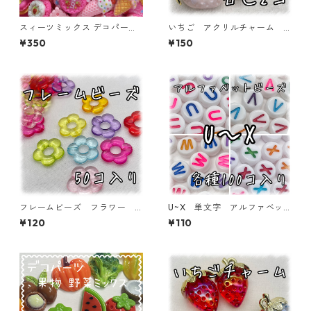
スィーツミックス デコパー
いちご アクリルチャーム
ツ ピンク 45個入り 貼り
各色2個入り 【ACM-ST-2
¥350
¥150
付けパーツ【DP-SW-MIXP】
ｐ】
フレームビーズ フラワー
U~X 単文字 アルファベッ
ミックス 50個入り【AB‐F
トビーズ 100個入り【AB‐E
¥120
¥110
U11】
A】