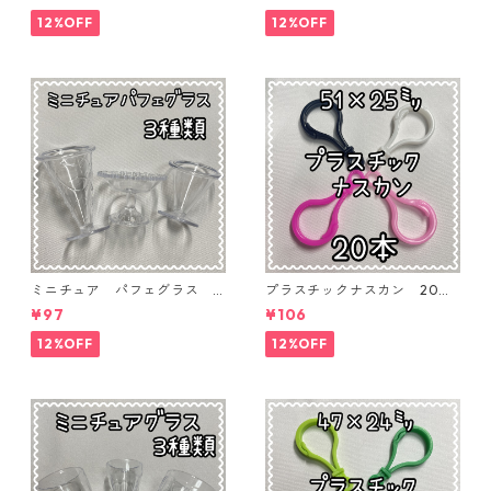
04】
12%OFF
12%OFF
ミニチュア パフェグラス 3
プラスチックナスカン 20本
個入り【MNT-GLS-3P-02】
入り【PK-20】
¥97
¥106
12%OFF
12%OFF