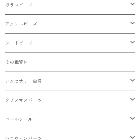
小物
リング イヤリング パーツ
食べ物系
ガラスビーズ
キャンディ
カップ
チェーンパーツ
アニマル系
ミレフィオリ
アクリルビーズ
ドーナツ
うさぎ
プラチャーム
スライス棒
ランプワーク
丸玉6㎜ ラウンド
シードビーズ
クリーム
くま
フレーク カット済
シール付き
キャッツアイ
丸玉8㎜ ラウンド
ミックス
その他資材
クッキー ビスケット
ねこ
フルーツ系 野菜果物
カボチャ
2㎜
アクセサリー金具
ケーキ マカロン
不透明
お花
クラック
3㎜
カラー丸カン
クリスマスパーツ
アイス
不透明タイプ
10㎜
ミニパーツ ネイル
ソロバン型
4㎜
ボールチップ
プラチャーム
ロールシール
パン
ミックスタイプ
8㎜
雑貨系
アルファベット
ピアスパーツ
デコパーツ 貼り付けパーツ
サンキュー
ハロウィンパーツ