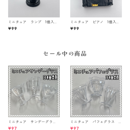
ミニチュア ランプ 1個入り
ミニチュア ピアノ 1個入り
【MNT-sa-10】
【MNT-sa-09】
¥99
¥99
セール中の商品
ミニチュア サンデーグラ
ミニチュア パフェグラス 3
ス 3個入り【MNT-GLS-3P-
個入り【MNT-GLS-3P-03】
¥97
¥97