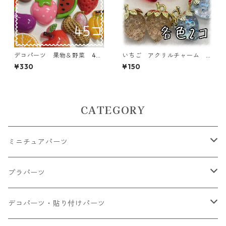
デコパーツ 果物＆野菜 45
いちご アクリルチャーム
個入り 貼り付けパーツ【DP-
各色2個入り 【ACM-ST-2
¥330
¥150
FU-MIX】
ｐ】
CATEGORY
ミニチュアパーツ
大きいパーツ グラス系
プラパーツ
小さいパーツ グラス系
ナスカン カニカン
デコパーツ・貼り付けパーツ