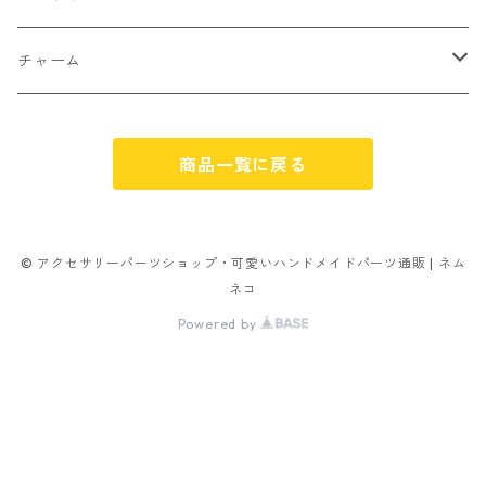
ゼリー
単文字
シーズン系
スマイル
ヘアーパーツ
OPP袋
クリスマス
おばけ
チャーム
スィーツ系ミックス
ミックス
クリスマス
スノーフレーク
パーツ留め
ステッカー シール
ギフト
かぼちゃ
くだもの
商品一覧に戻る
ランダムミックス
ハロウィン
フレーム
つぶし玉
アクリルビーズ
アニマル
その他
雑貨系
フラワー お花
カニカン
フレークシュガー
フレークシュガー
アルファベット
© アクセサリーパーツショップ・可愛いハンドメイドパーツ通販 | ネム
ネコ
キャンディ
ナスカン
Powered by
ビリヤード
その他
アニマル
イヤリングパーツ