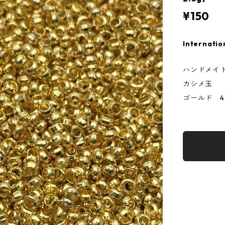
¥150
Internatio
ハンドメイ
カシメ玉
ゴールド 4