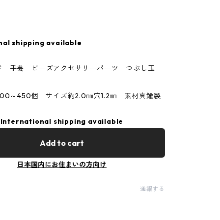
nal shipping available
ド 手芸 ビーズアクセサリーパーツ つぶし玉
00～450個 サイズ約2.0㎜穴1.2㎜ 素材真鍮製
International shipping available
Add to cart
日本国内にお住まいの方向け
通報する