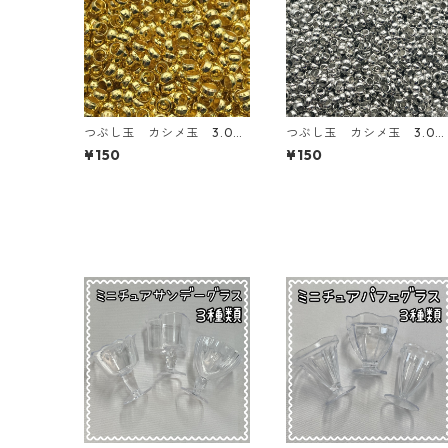
つぶし玉 カシメ玉 3.0
つぶし玉 カシメ玉 3.0
㎜ ゴールド【AP-cb-3.0
㎜ シルバー【AP-cb-3.0
¥150
¥150
g】
ｓ】