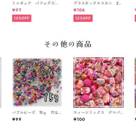
ミニチュア パフェグラ
プラスチックナスカン 20
P
ス 3個入り【MNT-GLS-3P
本入り【PK-20】
¥97
¥106
-02】
12%OFF
12%OFF
その他の商品
バブルビーズ 15ｇ 穴な
スィーツミックス デコパ
し ガラス １~3㎜ 封入
ーツ アイス系 10個入
¥99
¥100
パーツ【BB-15-MIX】
り 貼り付けパーツ【DP-S
W-IC-MIX】