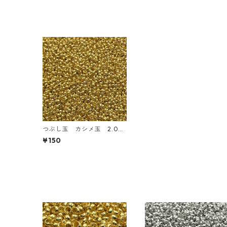
つぶし玉 カシメ玉 2.0
㎜ ゴールド【AP-cb-2.0
¥150
g】