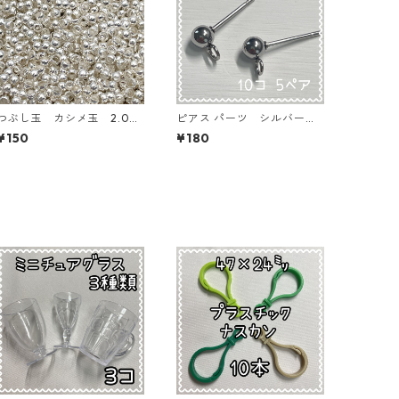
つぶし玉 カシメ玉 2.0
ピアス パーツ シルバー 1
㎜ シルバー【AP-cb-2.0
0個5ペア【AP-ERG-TS-1
¥150
¥180
s】
0】