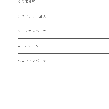
フレーク カット済
シール付き
キャッツアイ
丸玉8㎜ ラウンド
ミックス
その他資材
クッキー ビスケット
ねこ
フルーツ系 野菜果物
カボチャ
2㎜
アクセサリー金具
ケーキ マカロン
不透明
お花
クラック
3㎜
カラー丸カン
クリスマスパーツ
アイス
不透明タイプ
10㎜
ミニパーツ ネイル
ソロバン型
4㎜
ボールチップ
プラチャーム
ロールシール
パン
ミックスタイプ
8㎜
雑貨系
アルファベット
ピアスパーツ
デコパーツ 貼り付けパーツ
サンキュー
ハロウィンパーツ
ゼリー
単文字
シーズン系
スマイル
ヘアーパーツ
OPP袋
クリスマス
おばけ
スィーツ系ミックス
ミックス
クリスマス
スノーフレーク
パーツ留め
ステッカー シール
ギフト
かぼちゃ
ランダムミックス
ハロウィン
フレーム
つぶし玉
アクリルビーズ
アニマル
その他