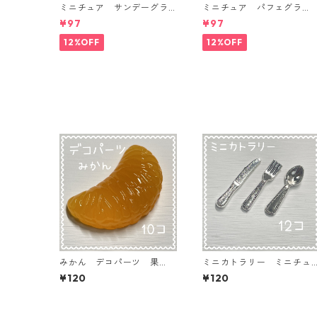
ミニチュア サンデーグラ
ミニチュア パフェグラ
ス 3個入り【MNT-GLS-3P
ス 3個入り【MNT-GLS-3
¥97
¥97
-04】
-03】
12%OFF
12%OFF
みかん デコパーツ 果
ミニカトラリー ミニチュ
物 フルーツ 10個入り
アパーツ 12個入り【MNT-
¥120
¥120
貼り付けパーツ【DP-FU-O
cutlery-S】
RN2】