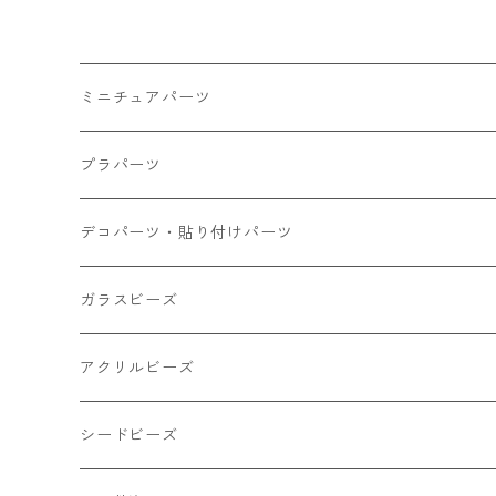
ミニチュアパーツ
大きいパーツ グラス系
プラパーツ
小さいパーツ グラス系
ナスカン カニカン
デコパーツ・貼り付けパーツ
小物
リング イヤリング パーツ
食べ物系
ガラスビーズ
キャンディ
カップ
チェーンパーツ
アニマル系
ミレフィオリ
アクリルビーズ
ドーナツ
うさぎ
プラチャーム
スライス棒
ランプワーク
丸玉6㎜ ラウンド
シードビーズ
クリーム
くま