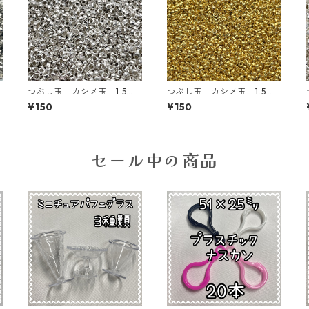
つぶし玉 カシメ玉 1.5
つぶし玉 カシメ玉 1.5
㎜ シルバー【AP-cb-1.5
㎜ ゴールド【AP-cb-1.5
¥150
¥150
ｓ】
ｇ】
セール中の商品