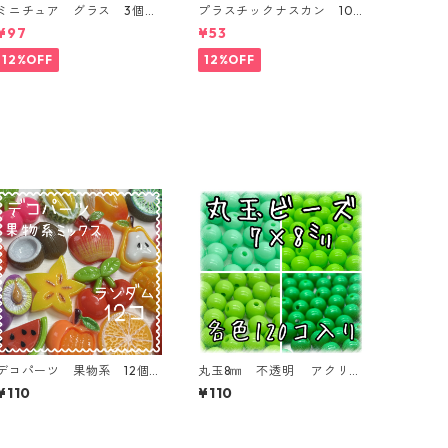
ミニチュア グラス 3個入
プラスチックナスカン 10
り【MNT-GLS-3P-01】
本入り【PK-10】
¥97
¥53
12%OFF
12%OFF
デコパーツ 果物系 12個
丸玉8㎜ 不透明 アクリル
入り 貼り付けパーツ【DP-
ビーズ 各色 120個入り
¥110
¥110
FU-MIX12ｆ】
ラウンドビーズ【RB-n8】