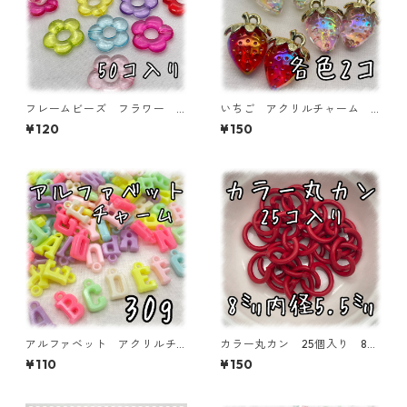
フレームビーズ フラワー
いちご アクリルチャーム
ミックス 50個入り【AB‐F
各色2個入り 【ACM-ST-2
¥120
¥150
U11】
ｐ】
アルファベット アクリルチ
カラー丸カン 25個入り 8
ャーム 30ｇ 【ACM-EA-3
㎜ レッド【MCC-RED】
¥110
¥150
0G-P】