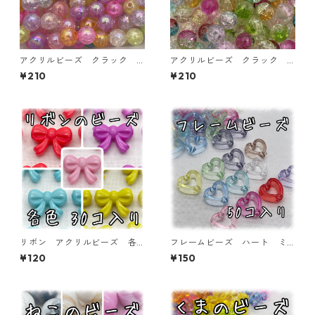
アクリルビーズ クラック
アクリルビーズ クラック
ラウンド8㎜ 100個入り【AB
ラウンド8㎜ 100個入り【AB
¥210
¥210
‐ｃ08-03】
‐ｃ08-01】
リボン アクリルビーズ 各
フレームビーズ ハート ミ
色 30個入り【AB-RBN】
ックス 50個入り【AB‐FU1
¥120
¥150
8】