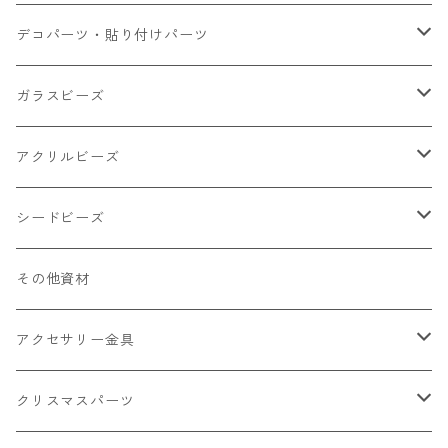
小さいパーツ グラス系
ナスカン カニカン
デコパーツ・貼り付けパーツ
小物
リング イヤリング パーツ
食べ物系
ガラスビーズ
キャンディ
カップ
チェーンパーツ
アニマル系
ミレフィオリ
アクリルビーズ
ドーナツ
うさぎ
プラチャーム
スライス棒
ランプワーク
丸玉6㎜ ラウンド
シードビーズ
クリーム
くま
フレーク カット済
シール付き
キャッツアイ
丸玉8㎜ ラウンド
ミックス
その他資材
クッキー ビスケット
ねこ
フルーツ系 野菜果物
カボチャ
2㎜
アクセサリー金具
ケーキ マカロン
不透明
お花
クラック
3㎜
カラー丸カン
クリスマスパーツ
アイス