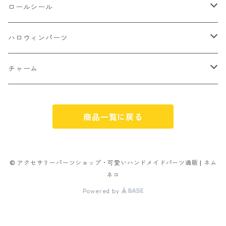
不透明タイプ
10㎜
ミニパーツ ネイル
ソロバン型
4㎜
ボールチップ
プラチャーム
ロールシール
パン
ミックスタイプ
8㎜
雑貨系
アルファベット
ピアスパーツ
デコパーツ 貼り付けパーツ
サンキュー
ハロウィンパーツ
ゼリー
単文字
シーズン系
スマイル
ヘアーパーツ
OPP袋
クリスマス
おばけ
チャーム
スィーツ系ミックス
ミックス
クリスマス
スノーフレーク
パーツ留め
ステッカー シール
ギフト
かぼちゃ
くだもの
商品一覧に戻る
ランダムミックス
ハロウィン
フレーム
つぶし玉
アクリルビーズ
アニマル
その他
雑貨系
フラワー お花
カニカン
フレークシュガー
フレークシュガー
アルファベット
© アクセサリーパーツショップ・可愛いハンドメイドパーツ通販 | ネム
ネコ
キャンディ
ナスカン
Powered by
ビリヤード
その他