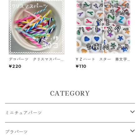
デコパーツ クリスマスパー
Y Z ハート スター 単文字
ツ キャンディ棒 30本入
アルファベットビーズ 100個
¥220
¥110
り 貼り付けパーツ【DP-xma
入り【AB‐EA】
s-cmcMIX】
CATEGORY
ミニチュアパーツ
大きいパーツ グラス系
プラパーツ