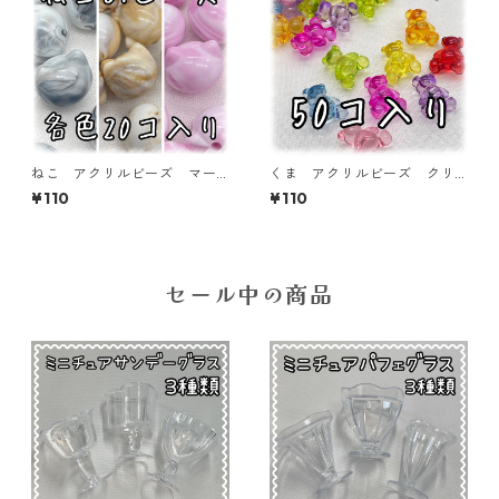
ねこ アクリルビーズ マー
くま アクリルビーズ クリ
ブル模様 20個入り【AB-Mn
アミックス 50個入り【AB-B
¥110
¥110
eko】
R-ｃ2】
セール中の商品