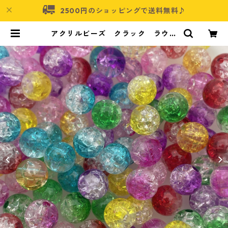
2500円のショッピングで送料無料♪
アクリルビーズ クラック ラウン
ド8㎜ 100個入り【AB‐ｃ08-0
2】 | アクセサリーパーツショッ
プ・可愛いハンドメイドパーツ通販
| ネムネコ