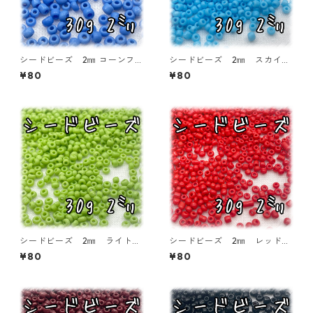
シードビーズ 2㎜ コーンフラ
シードビーズ 2㎜ スカイブ
ワーブルー 30ｇ【SEED-BE
ルー 30ｇ【SEED-BEADS-o
¥80
¥80
ADS-o02-BLU2】
02-BLU1】
シードビーズ 2㎜ ライトグ
シードビーズ 2㎜ レッド
リーン 30ｇ【SEED-BEADS
30ｇ【SEED-BEADS-o02-R
¥80
¥80
-o02-GRN1】
ED】