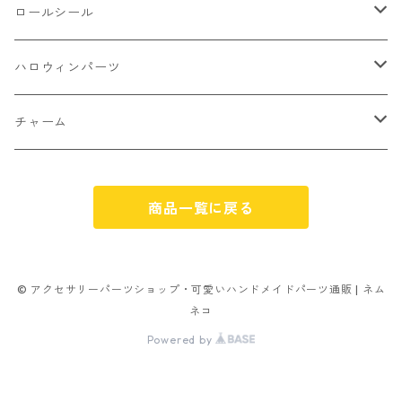
不透明タイプ
10㎜
ミニパーツ ネイル
ソロバン型
4㎜
ボールチップ
プラチャーム
ロールシール
パン
ミックスタイプ
8㎜
雑貨系
アルファベット
ピアスパーツ
デコパーツ 貼り付けパーツ
サンキュー
ハロウィンパーツ
ゼリー
単文字
シーズン系
スマイル
ヘアーパーツ
OPP袋
クリスマス
おばけ
チャーム
スィーツ系ミックス
ミックス
クリスマス
スノーフレーク
パーツ留め
ステッカー シール
ギフト
かぼちゃ
くだもの
商品一覧に戻る
ランダムミックス
ハロウィン
フレーム
つぶし玉
アクリルビーズ
アニマル
その他
雑貨系
フラワー お花
カニカン
フレークシュガー
フレークシュガー
アルファベット
© アクセサリーパーツショップ・可愛いハンドメイドパーツ通販 | ネム
ネコ
キャンディ
ナスカン
Powered by
ビリヤード
その他