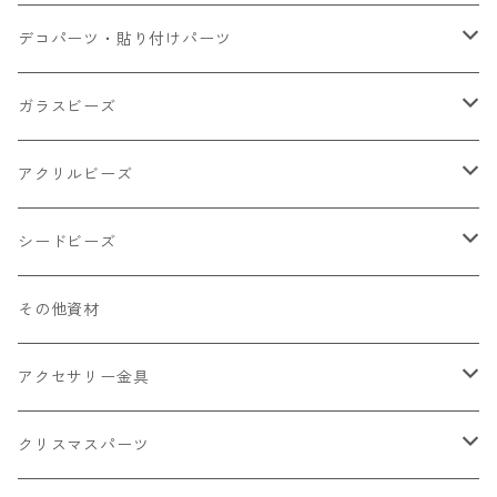
小さいパーツ グラス系
ナスカン カニカン
デコパーツ・貼り付けパーツ
小物
リング イヤリング パーツ
食べ物系
ガラスビーズ
キャンディ
カップ
チェーンパーツ
アニマル系
ミレフィオリ
アクリルビーズ
ドーナツ
うさぎ
プラチャーム
スライス棒
ランプワーク
丸玉6㎜ ラウンド
シードビーズ
クリーム
くま
フレーク カット済
シール付き
キャッツアイ
丸玉8㎜ ラウンド
ミックス
その他資材
クッキー ビスケット
ねこ
フルーツ系 野菜果物
カボチャ
2㎜
アクセサリー金具
ケーキ マカロン
不透明
お花
クラック
3㎜
カラー丸カン
クリスマスパーツ
アイス