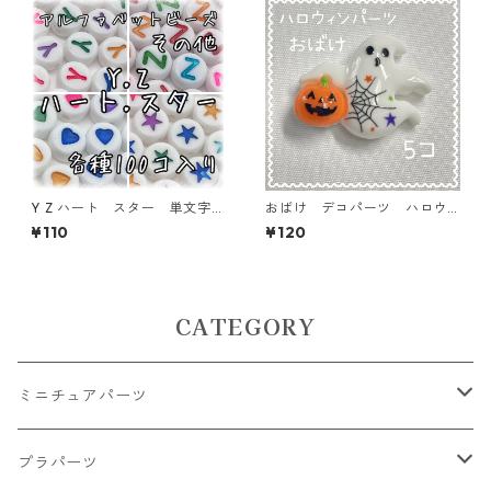
Y Z ハート スター 単文字
おばけ デコパーツ ハロウ
アルファベットビーズ 100個
ィン 5個入り 貼り付けパー
¥110
¥120
入り【AB‐EA】
ツ【DP-HLW-07】
CATEGORY
ミニチュアパーツ
大きいパーツ グラス系
プラパーツ