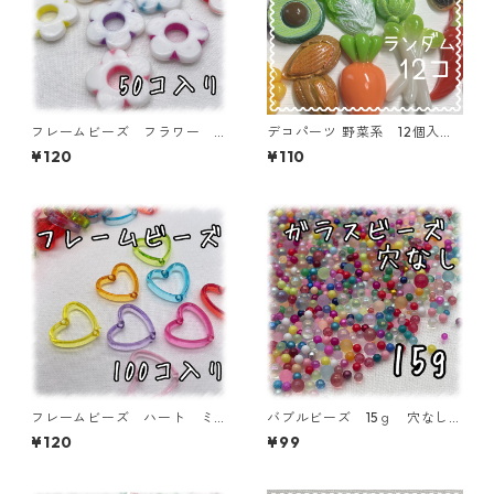
フレームビーズ フラワー
デコパーツ 野菜系 12個入
ミックス 50個入り【AB‐F
り 貼り付けパーツ【DP-FU-
¥120
¥110
U13】
MIX12ｙ】
フレームビーズ ハート ミ
バブルビーズ 15ｇ 穴なし
ックス 100個入り【AB‐FU
ガラス １~3㎜ 封入パーツ
¥120
¥99
04】
【BB-15-MIX】