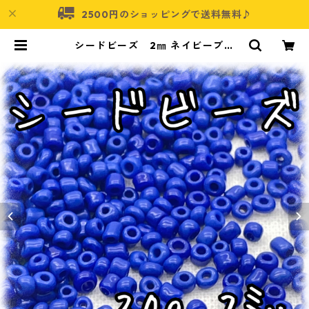
2500円のショッピングで送料無料♪
シードビーズ 2㎜ ネイビーブル
ー 30ｇ【SEED-BEADS-o02-B
LU3】 | アクセサリーパーツショッ
プ・可愛いハンドメイドパーツ通販
| ネムネコ