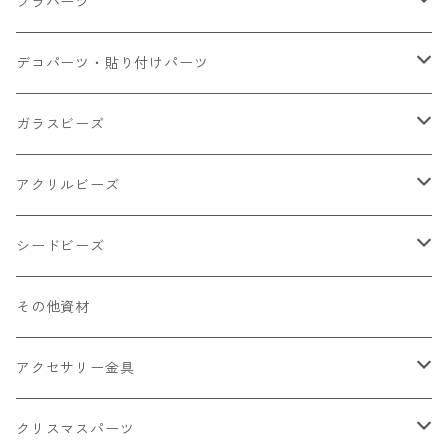
大きいパーツ グラス系
プラパーツ
小さいパーツ グラス系
ナスカン カニカン
デコパーツ・貼り付けパーツ
小物
リング イヤリング パーツ
食べ物系
ガラスビーズ
キャンディ
カップ
チェーンパーツ
アニマル系
ミレフィオリ
アクリルビーズ
ドーナツ
うさぎ
プラチャーム
スライス棒
ランプワーク
丸玉6㎜ ラウンド
シードビーズ
クリーム
くま
フレーク カット済
シール付き
キャッツアイ
丸玉8㎜ ラウンド
ミックス
その他資材
クッキー ビスケット
ねこ
フルーツ系 野菜果物
カボチャ
2㎜
アクセサリー金具
ケーキ マカロン
不透明
お花
クラック
3㎜
カラー丸カン
クリスマスパーツ