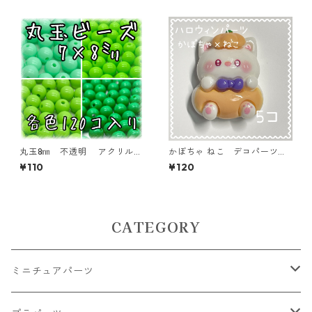
丸玉8㎜ 不透明 アクリルビ
かぼちゃ ねこ デコパーツ
ーズ 各色 120個入り ラウ
ハロウィン 5個入り 貼り付
¥110
¥120
ンドビーズ【RB-n8】
けパーツ【DP-HLW-ｋ4】
CATEGORY
ミニチュアパーツ