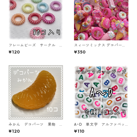
フレームビーズ サークル
スィーツミックス デコパー
ミックス 80個入り【AB‐F
ツ ピンク 45個入り 貼り
¥120
¥350
U06】
付けパーツ【DP-SW-MIXP】
みかん デコパーツ 果物
A~D 単文字 アルファベッ
フルーツ 10個入り 貼り付
トビーズ 100個入り【AB‐E
¥120
¥110
けパーツ【DP-FU-ORN2】
A】