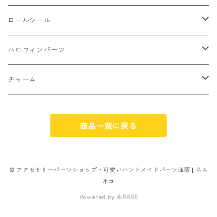
アイス
不透明タイプ
10㎜
ミニパーツ ネイル
ソロバン型
4㎜
ボールチップ
プラチャーム
ロールシール
パン
ミックスタイプ
8㎜
雑貨系
アルファベット
ピアスパーツ
デコパーツ 貼り付けパーツ
サンキュー
ハロウィンパーツ
ゼリー
単文字
シーズン系
スマイル
ヘアーパーツ
OPP袋
クリスマス
おばけ
チャーム
スィーツ系ミックス
ミックス
クリスマス
スノーフレーク
パーツ留め
ステッカー シール
ギフト
かぼちゃ
くだもの
商品一覧に戻る
ランダムミックス
ハロウィン
フレーム
つぶし玉
アクリルビーズ
アニマル
その他
雑貨系
フラワー お花
カニカン
フレークシュガー
フレークシュガー
アルファベット
© アクセサリーパーツショップ・可愛いハンドメイドパーツ通販 | ネム
ネコ
キャンディ
ナスカン
Powered by