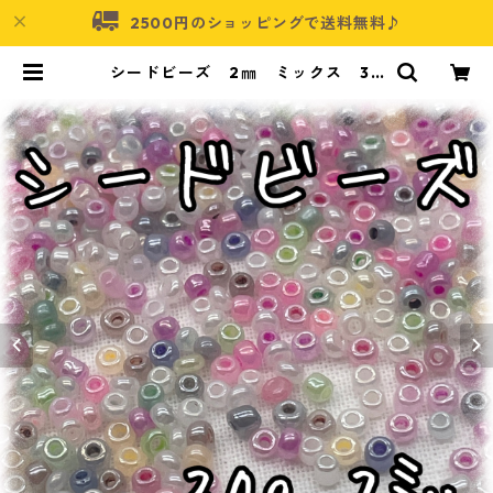
2500円のショッピングで送料無料♪
シードビーズ 2㎜ ミックス 30
ｇ【SEED-BEADS-02MIX02】 |
アクセサリーパーツショップ・可愛
いハンドメイドパーツ通販 | ネムネ
コ