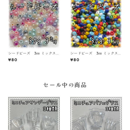
シードビーズ 3㎜ ミックスカ
シードビーズ 3㎜ ミックスカ
ラー ミルキータイプ 30ｇ
ラー 不透明タイプ 30ｇ【S
¥80
¥80
【SEED-BEADS-o03-MIX0
EED-BEADS-o03-MIX02】
3】
セール中の商品