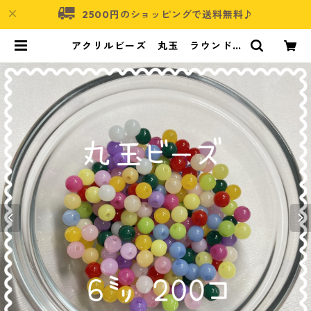
2500円のショッピングで送料無料♪
アクリルビーズ 丸玉 ラウンド6
㎜ 200個入り【AB‐R6MIX-0
5】 | アクセサリーパーツショッ
プ・可愛いハンドメイドパーツ通販
| ネムネコ