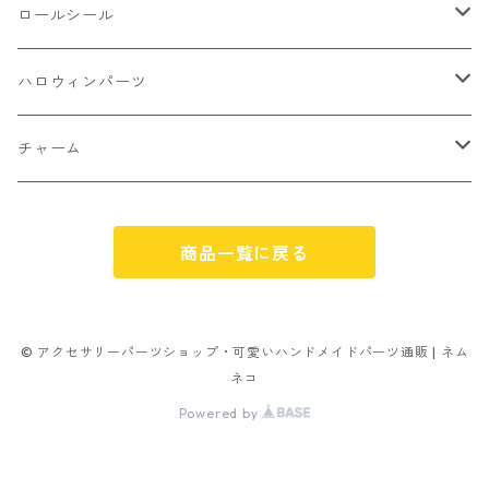
不透明タイプ
10㎜
ミニパーツ ネイル
ソロバン型
4㎜
ボールチップ
プラチャーム
ロールシール
パン
ミックスタイプ
8㎜
雑貨系
アルファベット
ピアスパーツ
デコパーツ 貼り付けパーツ
サンキュー
ハロウィンパーツ
ゼリー
単文字
シーズン系
スマイル
ヘアーパーツ
OPP袋
クリスマス
おばけ
チャーム
スィーツ系ミックス
ミックス
クリスマス
スノーフレーク
パーツ留め
ステッカー シール
ギフト
かぼちゃ
くだもの
商品一覧に戻る
ランダムミックス
ハロウィン
フレーム
つぶし玉
アクリルビーズ
アニマル
その他
雑貨系
フラワー お花
カニカン
フレークシュガー
フレークシュガー
アルファベット
© アクセサリーパーツショップ・可愛いハンドメイドパーツ通販 | ネム
ネコ
キャンディ
ナスカン
Powered by
ビリヤード
その他