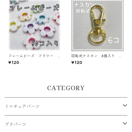
フレームビーズ フラワー
回転式ナスカン 6個入り ゴ
ミックス 50個入り【AB‐F
ールド【AP-KNK1-GLD】
¥120
¥120
U13】
CATEGORY
ミニチュアパーツ
大きいパーツ グラス系
プラパーツ