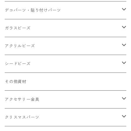
小さいパーツ グラス系
ナスカン カニカン
デコパーツ・貼り付けパーツ
小物
リング イヤリング パーツ
食べ物系
ガラスビーズ
キャンディ
カップ
チェーンパーツ
アニマル系
ミレフィオリ
アクリルビーズ
ドーナツ
うさぎ
プラチャーム
スライス棒
ランプワーク
丸玉6㎜ ラウンド
シードビーズ
クリーム
くま
フレーク カット済
シール付き
キャッツアイ
丸玉8㎜ ラウンド
ミックス
その他資材
クッキー ビスケット
ねこ
フルーツ系 野菜果物
カボチャ
2㎜
アクセサリー金具
ケーキ マカロン
不透明
お花
クラック
3㎜
カラー丸カン
クリスマスパーツ
アイス