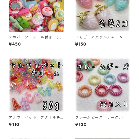
デコパーツ シール付き 50
いちご アクリルチャーム
個入り 貼り付けパーツ【DP-
各色2個入り 【ACM-ST-2
¥450
¥150
stype-50ｐ】
ｐ】
アルファベット アクリルチ
フレームビーズ サークル
ャーム オーロラタイプ 30
ミックス 80個入り【AB‐F
¥110
¥120
ｇ 【ACM-EA-30G-AC】
U06】