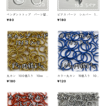
ペンダントトップ パーツ留
ピアス パーツ シルバー 10
め 100個【AP-DPT-100】
個5ペア【AP-ERG-TS-10】
¥80
¥180
丸カン 100個入り 10㎜
カラー丸カン 15個入り 10
ゴールド【MC-100-GLD08】
㎜ ネイビーブルー【MCC-10
¥180
¥120
-NVY】