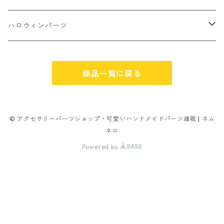
パン
ミックスタイプ
8㎜
雑貨系
アルファベット
ピアスパーツ
デコパーツ 貼り付けパーツ
サンキュー
ハロウィンパーツ
ゼリー
単文字
シーズン系
スマイル
ヘアーパーツ
OPP袋
クリスマス
おばけ
スィーツ系ミックス
商品一覧に戻る
ミックス
クリスマス
スノーフレーク
パーツ留め
ステッカー シール
ギフト
かぼちゃ
ランダムミックス
ハロウィン
フレーム
つぶし玉
アクリルビーズ
アニマル
その他
© アクセサリーパーツショップ・可愛いハンドメイドパーツ通販 | ネム
ネコ
フラワー お花
カニカン
フレークシュガー
フレークシュガー
Powered by
キャンディ
ナスカン
ビリヤード
その他