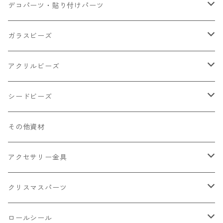
小さいパーツ グラス系
ナスカン カニカン
デコパーツ・貼り付けパーツ
小物
リング イヤリング パーツ
食べ物系
ガラスビーズ
キャンディ
カップ
チェーンパーツ
アニマル系
ミレフィオリ
アクリルビーズ
ドーナツ
うさぎ
プラチャーム
スライス棒
ランプワーク
丸玉6㎜ ラウンド
シードビーズ
クリーム
くま
フレーク カット済
シール付き
キャッツアイ
丸玉8㎜ ラウンド
ミックス
その他資材
クッキー ビスケット
ねこ
フルーツ系 野菜果物
カボチャ
2㎜
アクセサリー金具
ケーキ マカロン
不透明
お花
クラック
3㎜
カラー丸カン
クリスマスパーツ
アイス
不透明タイプ
10㎜
ミニパーツ ネイル
ソロバン型
4㎜
ボールチップ
プラチャーム
ロールシール