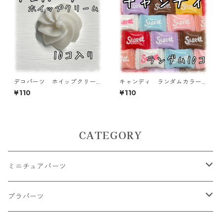
デコパーツ ホイップクリー
キャンディ ランダムカラー
ム ホワイト 10個入り 貼
ミックス 10個入り デコパ
¥110
¥110
り付けパーツ【DP-CM-003-
ーツ 貼り付けパーツ【DP-C
WHT】
Y-015-MIX】
CATEGORY
ミニチュアパーツ
大きいパーツ グラス系
プラパーツ