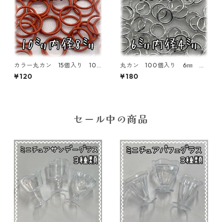
カラー丸カン 15個入り 10
丸カン 100個入り 6㎜ シ
㎜ オレンジ【MCC-10-OR
ルバー【MC-100-SIL06】
¥120
¥180
N】
セール中の商品