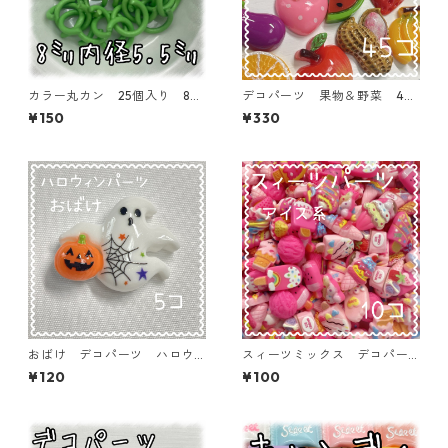
カラー丸カン 25個入り 8
デコパーツ 果物＆野菜 45
㎜ ライトグリーン【MCC-L
個入り 貼り付けパーツ【DP-
¥150
¥330
GRN】
FU-MIX】
おばけ デコパーツ ハロウ
スィーツミックス デコパー
ィン 5個入り 貼り付けパー
ツ アイス系 10個入り 貼
¥120
¥100
ツ【DP-HLW-07】
り付けパーツ【DP-SW-IC-MI
X】