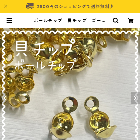
2500円のショッピングで送料無料♪
ボールチップ 貝チップ ゴール
ド 200個入り 8×4㎜【BT-GLD
03】 | アクセサリーパーツショッ
プ・可愛いハンドメイドパーツ通販
| ネムネコ