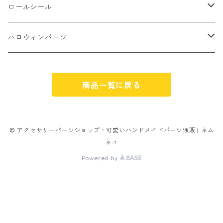
不透明タイプ
10㎜
ミニパーツ ネイル
ソロバン型
4㎜
ボールチップ
プラチャーム
ロールシール
パン
ミックスタイプ
8㎜
雑貨系
アルファベット
ピアスパーツ
デコパーツ 貼り付けパーツ
サンキュー
ハロウィンパーツ
ゼリー
単文字
シーズン系
スマイル
ヘアーパーツ
OPP袋
クリスマス
おばけ
スィーツ系ミックス
商品一覧に戻る
ミックス
クリスマス
スノーフレーク
パーツ留め
ステッカー シール
ギフト
かぼちゃ
ランダムミックス
ハロウィン
フレーム
つぶし玉
アクリルビーズ
アニマル
その他
© アクセサリーパーツショップ・可愛いハンドメイドパーツ通販 | ネム
ネコ
フラワー お花
カニカン
フレークシュガー
フレークシュガー
Powered by
キャンディ
ナスカン
ビリヤード
その他