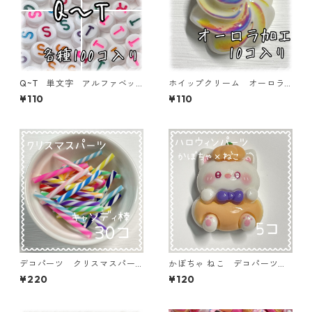
Q~T 単文字 アルファベッ
ホイップクリーム オーロラ
トビーズ 100個入り【AB‐E
ホワイト 10個入り デコパ
¥110
¥110
A】
ーツ 貼り付けパーツ【DP-C
M-001-WHTA】
デコパーツ クリスマスパー
かぼちゃ ねこ デコパーツ
ツ キャンディ棒 30本入
ハロウィン 5個入り 貼り付
¥220
¥120
り 貼り付けパーツ【DP-xma
けパーツ【DP-HLW-ｋ4】
s-cmcMIX】