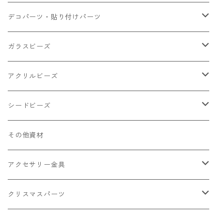
小さいパーツ グラス系
ナスカン カニカン
デコパーツ・貼り付けパーツ
小物
リング イヤリング パーツ
食べ物系
ガラスビーズ
キャンディ
カップ
チェーンパーツ
アニマル系
ミレフィオリ
アクリルビーズ
ドーナツ
うさぎ
プラチャーム
スライス棒
ランプワーク
丸玉6㎜ ラウンド
シードビーズ
クリーム
くま
フレーク カット済
シール付き
キャッツアイ
丸玉8㎜ ラウンド
ミックス
その他資材
クッキー ビスケット
ねこ
フルーツ系 野菜果物
カボチャ
2㎜
アクセサリー金具
ケーキ マカロン
不透明
お花
クラック
3㎜
カラー丸カン
クリスマスパーツ
アイス