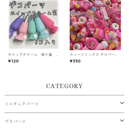
ホイップクリーム 絞り袋 5
スィーツミックス デコパー
個入り デコパーツ 貼り付
ツ ピンク 45個入り 貼り
¥120
¥350
けパーツ【DP-CM-007】
付けパーツ【DP-SW-MIXP】
CATEGORY
ミニチュアパーツ
大きいパーツ グラス系
プラパーツ