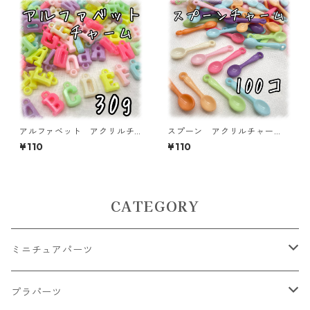
アルファベット アクリルチ
スプーン アクリルチャー
ャーム 30ｇ 【ACM-EA-3
ム 100個入り 【ACM-SPN
¥110
¥110
0G-P】
-MIX100】
CATEGORY
ミニチュアパーツ
大きいパーツ グラス系
プラパーツ