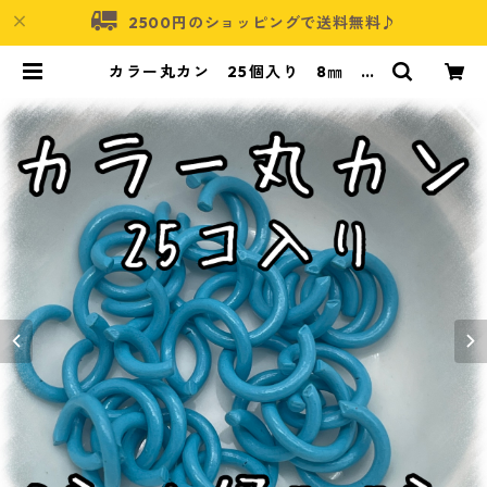
2500円のショッピングで送料無料♪
カラー丸カン 25個入り 8㎜ ブ
ルー【MCC-BLU】 | アクセサリー
パーツショップ・可愛いハンドメイ
ドパーツ通販 | ネムネコ