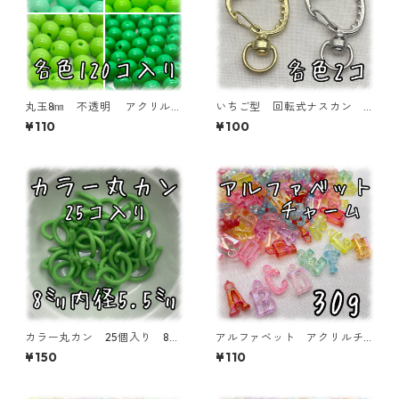
丸玉8㎜ 不透明 アクリルビ
いちご型 回転式ナスカン
ーズ 各色 120個入り ラウ
各色2個入り【AP-KNK-ST2
¥110
¥100
ンドビーズ【RB-n8】
P】
カラー丸カン 25個入り 8
アルファベット アクリルチ
㎜ ライトグリーン【MCC-L
ャーム オーロラタイプ 30
¥150
¥110
GRN】
ｇ 【ACM-EA-30G-AC】