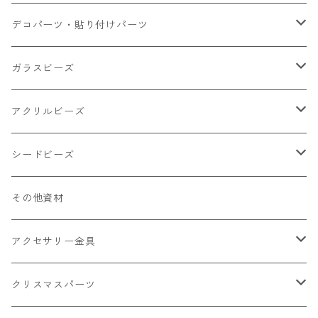
小さいパーツ グラス系
ナスカン カニカン
デコパーツ・貼り付けパーツ
小物
リング イヤリング パーツ
食べ物系
ガラスビーズ
キャンディ
カップ
チェーンパーツ
アニマル系
ミレフィオリ
アクリルビーズ
ドーナツ
うさぎ
プラチャーム
スライス棒
ランプワーク
丸玉6㎜ ラウンド
シードビーズ
クリーム
くま
フレーク カット済
シール付き
キャッツアイ
丸玉8㎜ ラウンド
ミックス
その他資材
クッキー ビスケット
ねこ
フルーツ系 野菜果物
カボチャ
2㎜
アクセサリー金具
ケーキ マカロン
不透明
お花
クラック
3㎜
カラー丸カン
クリスマスパーツ
アイス