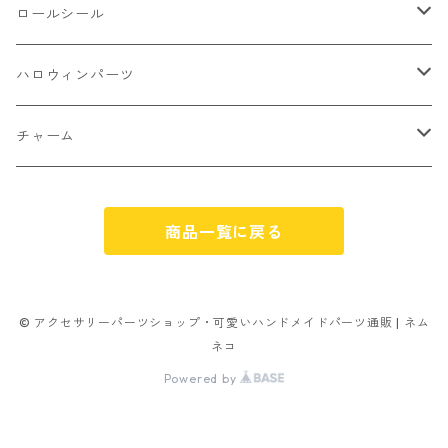
不透明タイプ
10㎜
ミニパーツ ネイル
ソロバン型
4㎜
ボールチップ
プラチャーム
ロールシール
パン
ミックスタイプ
8㎜
雑貨系
アルファベット
ピアスパーツ
デコパーツ 貼り付けパーツ
サンキュー
ハロウィンパーツ
ゼリー
単文字
シーズン系
スマイル
ヘアーパーツ
OPP袋
クリスマス
おばけ
チャーム
スィーツ系ミックス
ミックス
クリスマス
スノーフレーク
パーツ留め
ステッカー シール
ギフト
かぼちゃ
くだもの
商品一覧に戻る
ランダムミックス
ハロウィン
フレーム
つぶし玉
アクリルビーズ
アニマル
その他
雑貨系
フラワー お花
カニカン
フレークシュガー
フレークシュガー
アルファベット
© アクセサリーパーツショップ・可愛いハンドメイドパーツ通販 | ネム
ネコ
キャンディ
ナスカン
Powered by
ビリヤード
その他