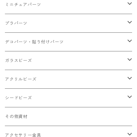
ミニチュアパーツ
大きいパーツ グラス系
プラパーツ
小さいパーツ グラス系
ナスカン カニカン
デコパーツ・貼り付けパーツ
小物
リング イヤリング パーツ
食べ物系
ガラスビーズ
キャンディ
カップ
チェーンパーツ
アニマル系
ミレフィオリ
アクリルビーズ
ドーナツ
うさぎ
プラチャーム
スライス棒
ランプワーク
丸玉6㎜ ラウンド
シードビーズ
クリーム
くま
フレーク カット済
シール付き
キャッツアイ
丸玉8㎜ ラウンド
ミックス
その他資材
クッキー ビスケット
ねこ
フルーツ系 野菜果物
カボチャ
2㎜
アクセサリー金具