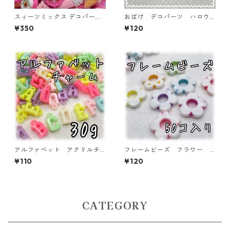
スィーツミックス デコパー
おばけ デコパーツ ハロウ
ツ ピンク 45個入り 貼り
ィン 5個入り 貼り付けパー
¥350
¥120
付けパーツ【DP-SW-MIXP】
ツ【DP-HLW-07】
アルファベット アクリルチ
フレームビーズ フラワー
ャーム 30ｇ 【ACM-EA-3
ミックス 50個入り【AB‐F
¥110
¥120
0G-P】
U13】
CATEGORY