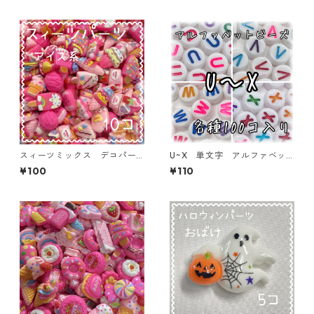
スィーツミックス デコパー
U~X 単文字 アルファベッ
ツ アイス系 10個入り 貼
トビーズ 100個入り【AB‐E
¥100
¥110
り付けパーツ【DP-SW-IC-MI
A】
X】