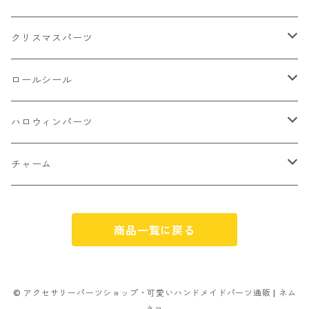
ケーキ マカロン
不透明
お花
クラック
3㎜
カラー丸カン
クリスマスパーツ
アイス
不透明タイプ
10㎜
ミニパーツ ネイル
ソロバン型
4㎜
ボールチップ
プラチャーム
ロールシール
パン
ミックスタイプ
8㎜
雑貨系
アルファベット
ピアスパーツ
デコパーツ 貼り付けパーツ
サンキュー
ハロウィンパーツ
ゼリー
単文字
シーズン系
スマイル
ヘアーパーツ
OPP袋
クリスマス
おばけ
チャーム
スィーツ系ミックス
ミックス
クリスマス
スノーフレーク
パーツ留め
ステッカー シール
ギフト
かぼちゃ
くだもの
商品一覧に戻る
ランダムミックス
ハロウィン
フレーム
つぶし玉
アクリルビーズ
アニマル
その他
雑貨系
フラワー お花
カニカン
フレークシュガー
フレークシュガー
アルファベット
© アクセサリーパーツショップ・可愛いハンドメイドパーツ通販 | ネム