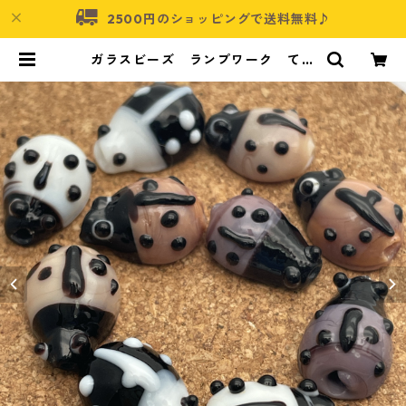
2500円のショッピングで送料無料♪
ガラスビーズ ランプワーク てん
とう虫 10個入り【GB-LW-l04】
| アクセサリーパーツショップ・可
愛いハンドメイドパーツ通販 | ネム
ネコ