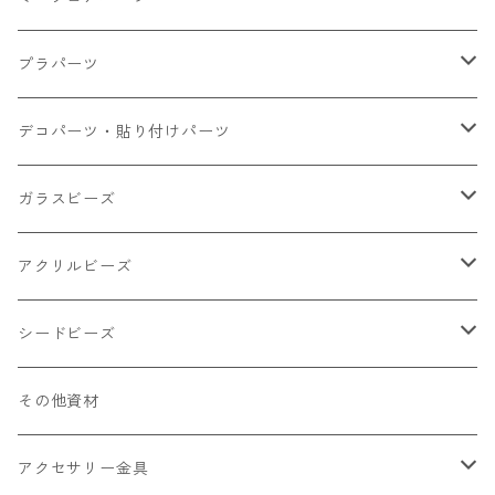
大きいパーツ グラス系
プラパーツ
小さいパーツ グラス系
ナスカン カニカン
デコパーツ・貼り付けパーツ
小物
リング イヤリング パーツ
食べ物系
ガラスビーズ
キャンディ
カップ
チェーンパーツ
アニマル系
ミレフィオリ
アクリルビーズ
ドーナツ
うさぎ
プラチャーム
スライス棒
ランプワーク
丸玉6㎜ ラウンド
シードビーズ
クリーム
くま
フレーク カット済
シール付き
キャッツアイ
丸玉8㎜ ラウンド
ミックス
その他資材
クッキー ビスケット
ねこ
フルーツ系 野菜果物
カボチャ
2㎜
アクセサリー金具