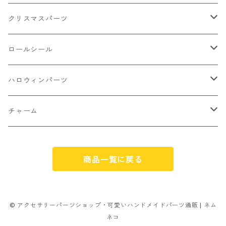
ケーキ マカロン
不透明
お花
クラック
3㎜
カラー丸カン
クリスマスパーツ
アイス
不透明タイプ
10㎜
ミニパーツ ネイル
ソロバン型
4㎜
ボールチップ
プラチャーム
ロールシール
パン
ミックスタイプ
8㎜
雑貨系
アルファベット
ピアスパーツ
デコパーツ 貼り付けパーツ
サンキュー
ハロウィンパーツ
ゼリー
単文字
シーズン系
スマイル
ヘアーパーツ
OPP袋
クリスマス
おばけ
チャーム
スィーツ系ミックス
ミックス
クリスマス
スノーフレーク
パーツ留め
ステッカー シール
ギフト
かぼちゃ
くだもの
商品一覧に戻る
ランダムミックス
ハロウィン
フレーム
つぶし玉
アクリルビーズ
アニマル
その他
雑貨系
フラワー お花
カニカン
フレークシュガー
フレークシュガー
アルファベット
© アクセサリーパーツショップ・可愛いハンドメイドパーツ通販 | ネム
ネコ