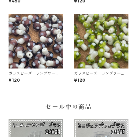
¥450
¥120
入り【GB-LW-HAT6】
【GB-LW-ｋPNK】
ガラスビーズ ランプワー
ガラスビーズ ランプワー
ク きのこ パープル 5個入
ク きのこ グリーン 5個入
¥120
¥120
り【GB-LW-ｋPPL】
り【GB-LW-ｋGRN】
セール中の商品