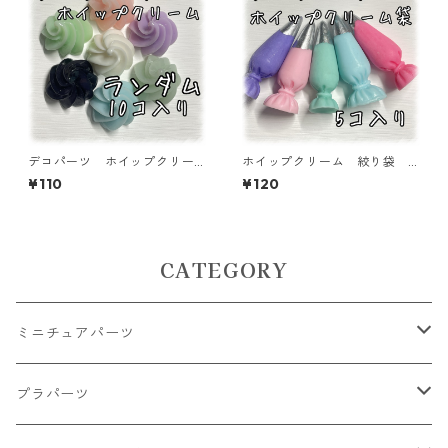
デコパーツ ホイップクリー
ホイップクリーム 絞り袋 5
ム ミックス 10個入り デ
個入り デコパーツ 貼り付
¥110
¥120
コパーツ 貼り付けパーツ【D
けパーツ【DP-CM-007】
P-CM-006-MIX】
CATEGORY
ミニチュアパーツ
大きいパーツ グラス系
プラパーツ