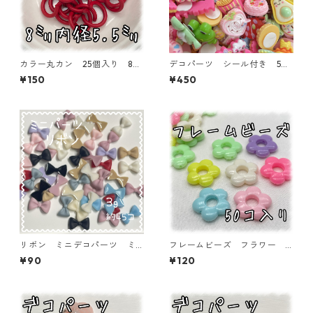
カラー丸カン 25個入り 8
デコパーツ シール付き 50
㎜ レッド【MCC-RED】
個入り 貼り付けパーツ【DP-
¥150
¥450
stype-50ｐ】
リボン ミニデコパーツ ミ
フレームビーズ フラワー
ックス 3ｇ 貼り付けパーツ
ミックス 50個入り【AB‐F
¥90
¥120
【DP-mini01】
U09】