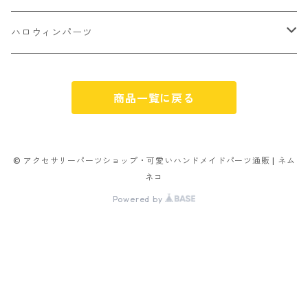
パン
ミックスタイプ
8㎜
雑貨系
アルファベット
ピアスパーツ
デコパーツ 貼り付けパーツ
サンキュー
ハロウィンパーツ
ゼリー
単文字
シーズン系
スマイル
ヘアーパーツ
OPP袋
クリスマス
おばけ
スィーツ系ミックス
商品一覧に戻る
ミックス
クリスマス
スノーフレーク
パーツ留め
ステッカー シール
ギフト
かぼちゃ
ランダムミックス
ハロウィン
フレーム
つぶし玉
アクリルビーズ
アニマル
その他
© アクセサリーパーツショップ・可愛いハンドメイドパーツ通販 | ネム
ネコ
フラワー お花
カニカン
フレークシュガー
フレークシュガー
Powered by
キャンディ
ナスカン
ビリヤード
その他