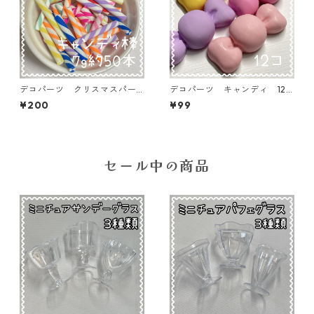
デコパーツ クリスマスパー
デコパーツ キャンディ 12
ツ キャンディ棒 7ｇ約50本
個入り 貼り付けパーツ【DP-
¥200
¥99
入り 貼り付けパーツ【DP-x
CY-014-MIX】
mas-cmc-7G50】
セール中の商品