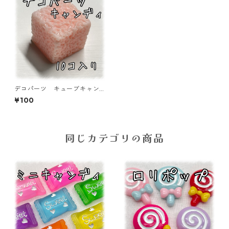
デコパーツ キューブキャン
ディ ピンク10個入り 貼り
¥100
付けパーツ【DP-CY-008-PN
K】
同じカテゴリの商品