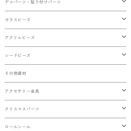
小さいパーツ グラス系
ナスカン カニカン
デコパーツ・貼り付けパーツ
小物
リング イヤリング パーツ
食べ物系
ガラスビーズ
キャンディ
カップ
チェーンパーツ
アニマル系
ミレフィオリ
アクリルビーズ
ドーナツ
うさぎ
プラチャーム
スライス棒
ランプワーク
丸玉6㎜ ラウンド
シードビーズ
クリーム
くま
フレーク カット済
シール付き
キャッツアイ
丸玉8㎜ ラウンド
ミックス
その他資材
クッキー ビスケット
ねこ
フルーツ系 野菜果物
カボチャ
2㎜
アクセサリー金具
ケーキ マカロン
不透明
お花
クラック
3㎜
カラー丸カン
クリスマスパーツ
アイス
不透明タイプ
10㎜
ミニパーツ ネイル
ソロバン型
4㎜
ボールチップ
プラチャーム
ロールシール