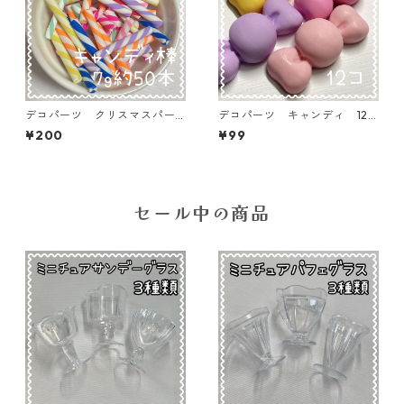
デコパーツ クリスマスパー
デコパーツ キャンディ 12
ツ キャンディ棒 7ｇ約50本
個入り 貼り付けパーツ【DP-
¥200
¥99
入り 貼り付けパーツ【DP-x
CY-014-MIX】
mas-cmc-7G50】
セール中の商品