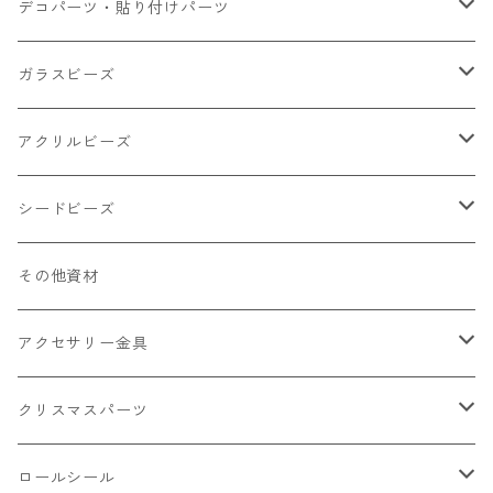
小さいパーツ グラス系
ナスカン カニカン
デコパーツ・貼り付けパーツ
小物
リング イヤリング パーツ
食べ物系
ガラスビーズ
キャンディ
カップ
チェーンパーツ
アニマル系
ミレフィオリ
アクリルビーズ
ドーナツ
うさぎ
プラチャーム
スライス棒
ランプワーク
丸玉6㎜ ラウンド
シードビーズ
クリーム
くま
フレーク カット済
シール付き
キャッツアイ
丸玉8㎜ ラウンド
ミックス
その他資材
クッキー ビスケット
ねこ
フルーツ系 野菜果物
カボチャ
2㎜
アクセサリー金具
ケーキ マカロン
不透明
お花
クラック
3㎜
カラー丸カン
クリスマスパーツ
アイス
不透明タイプ
10㎜
ミニパーツ ネイル
ソロバン型
4㎜
ボールチップ
プラチャーム
ロールシール