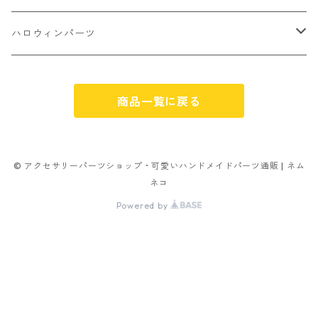
パン
ミックスタイプ
8㎜
雑貨系
アルファベット
ピアスパーツ
デコパーツ 貼り付けパーツ
サンキュー
ハロウィンパーツ
ゼリー
単文字
シーズン系
スマイル
ヘアーパーツ
OPP袋
クリスマス
おばけ
スィーツ系ミックス
商品一覧に戻る
ミックス
クリスマス
スノーフレーク
パーツ留め
ステッカー シール
ギフト
かぼちゃ
ランダムミックス
ハロウィン
フレーム
つぶし玉
アクリルビーズ
アニマル
その他
© アクセサリーパーツショップ・可愛いハンドメイドパーツ通販 | ネム
ネコ
フラワー お花
カニカン
フレークシュガー
フレークシュガー
Powered by
キャンディ
ナスカン
ビリヤード
その他