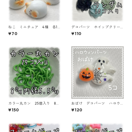
ねこ ミニチュア 4種 各1
デコパーツ ホイップクリー
個入り 【MNT-NK】
ム ミックス 10個入り デ
¥70
¥110
コパーツ 貼り付けパーツ【D
P-CM-006-MIX】
カラー丸カン 25個入り 8
おばけ デコパーツ ハロウ
㎜ ライトグリーン【MCC-L
ィン 5個入り 貼り付けパー
¥150
¥120
GRN】
ツ【DP-HLW-07】