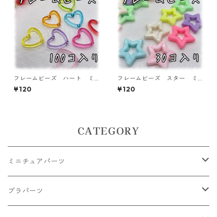
フレームビーズ ハート ミ
フレームビーズ スター ミ
ックス 100個入り【AB‐FU
ックス 30個入り【AB‐FU
¥120
¥120
04】
07】
CATEGORY
ミニチュアパーツ
大きいパーツ グラス系
プラパーツ