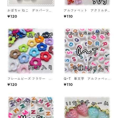
かぼちゃ ねこ デコパーツ
アルファベット アクリルチ
ハロウィン 5個入り 貼り付
ャーム オーロラタイプ 30
¥120
¥110
けパーツ【DP-HLW-ｋ4】
ｇ 【ACM-EA-30G-AC】
フレームビーズ フラワー ミ
Q~T 単文字 アルファベッ
ックス 50個入り【AB‐FU1
トビーズ 100個入り【AB‐E
¥120
¥110
5】
A】