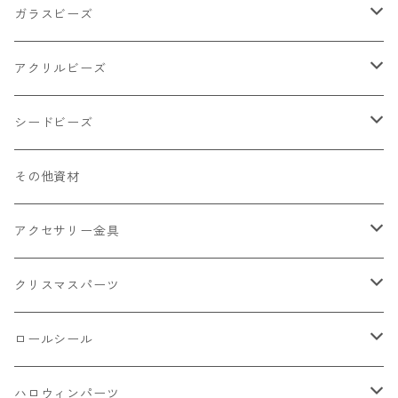
小物
リング イヤリング パーツ
食べ物系
ガラスビーズ
キャンディ
カップ
チェーンパーツ
アニマル系
ミレフィオリ
アクリルビーズ
ドーナツ
うさぎ
プラチャーム
スライス棒
ランプワーク
丸玉6㎜ ラウンド
シードビーズ
クリーム
くま
フレーク カット済
シール付き
キャッツアイ
丸玉8㎜ ラウンド
ミックス
その他資材
クッキー ビスケット
ねこ
フルーツ系 野菜果物
カボチャ
2㎜
アクセサリー金具
ケーキ マカロン
不透明
お花
クラック
3㎜
カラー丸カン
クリスマスパーツ
アイス
不透明タイプ
10㎜
ミニパーツ ネイル
ソロバン型
4㎜
ボールチップ
プラチャーム
ロールシール
パン
ミックスタイプ
8㎜
雑貨系
アルファベット
ピアスパーツ
デコパーツ 貼り付けパーツ
サンキュー
ハロウィンパーツ