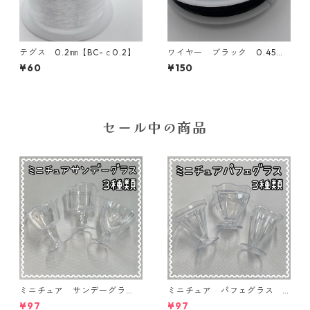
テグス 0.2㎜【BC-ｃ0.2】
ワイヤー ブラック 0.45㎜
【WR-045b】
¥60
¥150
セール中の商品
ミニチュア サンデーグラ
ミニチュア パフェグラス 3
ス 3個入り【MNT-GLS-3P-
個入り【MNT-GLS-3P-03】
¥97
¥97