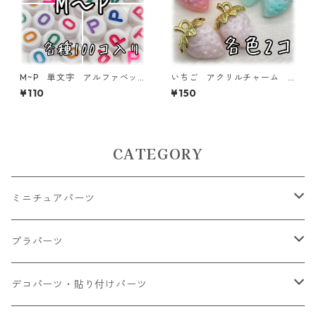
M~P 単文字 アルファベッ
いちご アクリルチャーム
トビーズ 100個入り【AB‐E
各色2個入り 【ACM-ST-2
¥110
¥150
A】
ｐ】
CATEGORY
ミニチュアパーツ
大きいパーツ グラス系
プラパーツ
小さいパーツ グラス系
ナスカン カニカン
デコパーツ・貼り付けパーツ