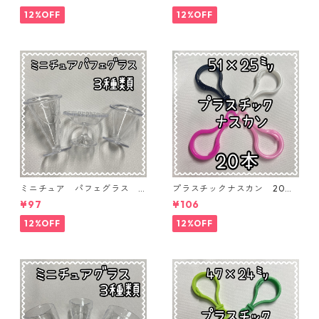
04】
12%OFF
12%OFF
ミニチュア パフェグラス 3
プラスチックナスカン 20本
個入り【MNT-GLS-3P-02】
入り【PK-20】
¥97
¥106
12%OFF
12%OFF