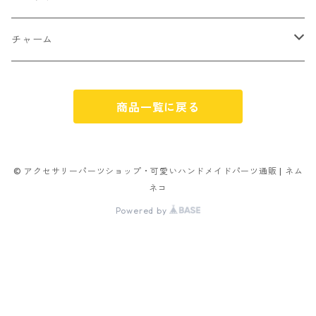
ゼリー
単文字
シーズン系
スマイル
ヘアーパーツ
OPP袋
クリスマス
おばけ
チャーム
スィーツ系ミックス
ミックス
クリスマス
スノーフレーク
パーツ留め
ステッカー シール
ギフト
かぼちゃ
くだもの
商品一覧に戻る
ランダムミックス
ハロウィン
フレーム
つぶし玉
アクリルビーズ
アニマル
その他
雑貨系
フラワー お花
カニカン
フレークシュガー
フレークシュガー
アルファベット
© アクセサリーパーツショップ・可愛いハンドメイドパーツ通販 | ネム
ネコ
キャンディ
ナスカン
Powered by
ビリヤード
その他
アニマル
イヤリングパーツ