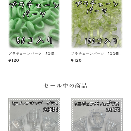
プラチェーンパーツ 50個入
プラチェーンパーツ 100個入
り ライトグリーン【CP-16-1
り グリーン【CP-15-9-cGR
¥120
¥120
1-L GRN】
N】
セール中の商品