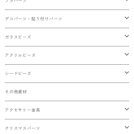
大きいパーツ グラス系
プラパーツ
小さいパーツ グラス系
ナスカン カニカン
デコパーツ・貼り付けパーツ
小物
リング イヤリング パーツ
食べ物系
ガラスビーズ
キャンディ
カップ
チェーンパーツ
アニマル系
ミレフィオリ
アクリルビーズ
ドーナツ
うさぎ
プラチャーム
スライス棒
ランプワーク
丸玉6㎜ ラウンド
シードビーズ
クリーム
くま
フレーク カット済
シール付き
キャッツアイ
丸玉8㎜ ラウンド
ミックス
その他資材
クッキー ビスケット
ねこ
フルーツ系 野菜果物
カボチャ
2㎜
アクセサリー金具
ケーキ マカロン
不透明
お花
クラック
3㎜
カラー丸カン
クリスマスパーツ