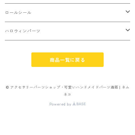
アイス
不透明タイプ
10㎜
ミニパーツ ネイル
ソロバン型
4㎜
ボールチップ
プラチャーム
ロールシール
パン
ミックスタイプ
8㎜
雑貨系
アルファベット
ピアスパーツ
デコパーツ 貼り付けパーツ
サンキュー
ハロウィンパーツ
ゼリー
単文字
シーズン系
スマイル
ヘアーパーツ
OPP袋
クリスマス
おばけ
スィーツ系ミックス
商品一覧に戻る
ミックス
クリスマス
スノーフレーク
パーツ留め
ステッカー シール
ギフト
かぼちゃ
ランダムミックス
ハロウィン
フレーム
つぶし玉
アクリルビーズ
アニマル
その他
© アクセサリーパーツショップ・可愛いハンドメイドパーツ通販 | ネム
ネコ
フラワー お花
カニカン
フレークシュガー
フレークシュガー
Powered by
キャンディ
ナスカン