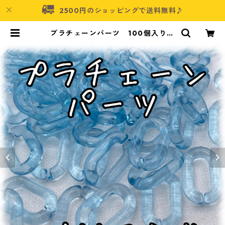
2500円のショッピングで送料無料♪
プラチェーンパーツ 100個入り
クリア ブルー【CP-15-9-cBLU】
| アクセサリーパーツショップ・可
愛いハンドメイドパーツ通販 | ネム
ネコ