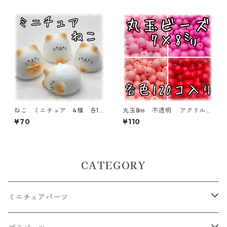
5-GRN】
ねこ ミニチュア 4種 各1
丸玉8㎜ 不透明 アクリルビ
個入り 【MNT-NK】
ーズ 各色 120個入り ラウ
¥70
¥110
ンドビーズ【RB-n8】
CATEGORY
ミニチュアパーツ