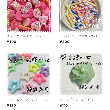
スィーツミックス デコパー
デコパーツ クリスマスパー
ツ ビスケット系 10個入
ツ キャンディ棒 7ｇ約50本
¥100
¥200
り 貼り付けパーツ【DP-SW-
入り 貼り付けパーツ【DP-x
BK-MIX】
mas-cmc-7G50】
フレームビーズ スター ミ
ホイップクリーム グリー
ックス 30個入り【AB‐FU
ン 10個入り デコパーツ
¥120
¥110
07】
貼り付けパーツ【DP-CM-00