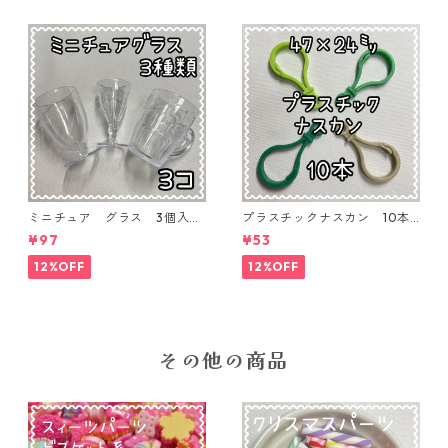
ミニチュア グラス 3個入り
プラスチックナスカン 10本
【MNT-GLS-3P-01】
入り【PK-10】
¥97
¥53
12%OFF
12%OFF
その他の商品