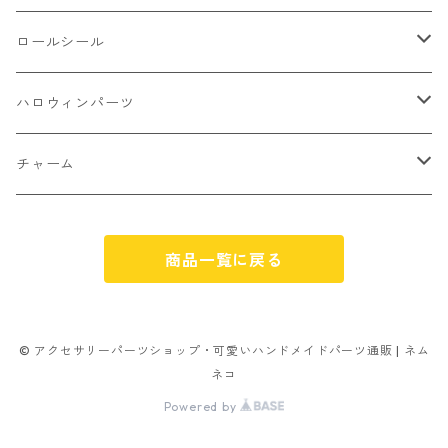
アイス
不透明タイプ
10㎜
ミニパーツ ネイル
ソロバン型
4㎜
ボールチップ
プラチャーム
ロールシール
パン
ミックスタイプ
8㎜
雑貨系
アルファベット
ピアスパーツ
デコパーツ 貼り付けパーツ
サンキュー
ハロウィンパーツ
ゼリー
単文字
シーズン系
スマイル
ヘアーパーツ
OPP袋
クリスマス
おばけ
チャーム
スィーツ系ミックス
ミックス
クリスマス
スノーフレーク
パーツ留め
ステッカー シール
ギフト
かぼちゃ
くだもの
商品一覧に戻る
ランダムミックス
ハロウィン
フレーム
つぶし玉
アクリルビーズ
アニマル
その他
雑貨系
フラワー お花
カニカン
フレークシュガー
フレークシュガー
アルファベット
© アクセサリーパーツショップ・可愛いハンドメイドパーツ通販 | ネム
ネコ
キャンディ
ナスカン
Powered by