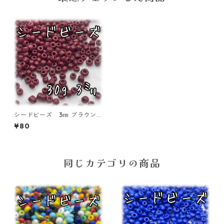
シードビーズ 3㎜ ブラウン
30ｇ【SEED-BEADS-o03-B
¥80
RN】
同じカテゴリの商品