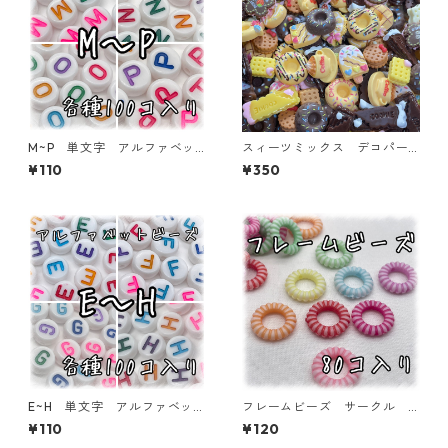
M~P 単文字 アルファベッ
スィーツミックス デコパー
トビーズ 100個入り【AB‐E
ツ イエロー 45個入り 貼
¥110
¥350
A】
り付けパーツ【DP-SW-MIX
Y】
E~H 単文字 アルファベット
フレームビーズ サークル
ビーズ 100個入り【AB‐E
ミックス 80個入り【AB‐F
¥110
¥120
A】
U06】