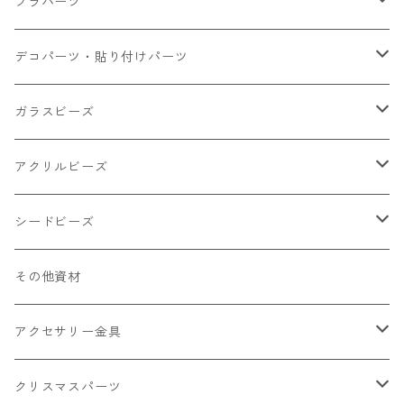
大きいパーツ グラス系
プラパーツ
小さいパーツ グラス系
ナスカン カニカン
デコパーツ・貼り付けパーツ
小物
リング イヤリング パーツ
食べ物系
ガラスビーズ
キャンディ
カップ
チェーンパーツ
アニマル系
ミレフィオリ
アクリルビーズ
ドーナツ
うさぎ
プラチャーム
スライス棒
ランプワーク
丸玉6㎜ ラウンド
シードビーズ
クリーム
くま
フレーク カット済
シール付き
キャッツアイ
丸玉8㎜ ラウンド
ミックス
その他資材
クッキー ビスケット
ねこ
フルーツ系 野菜果物
カボチャ
2㎜
アクセサリー金具
ケーキ マカロン
不透明
お花
クラック
3㎜
カラー丸カン
クリスマスパーツ