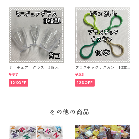
ミニチュア グラス 3個入り
プラスチックナスカン 10本
【MNT-GLS-3P-01】
入り【PK-10】
¥97
¥53
12%OFF
12%OFF
その他の商品