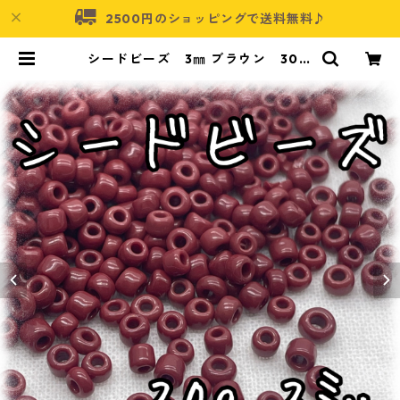
2500円のショッピングで送料無料♪
シードビーズ 3㎜ ブラウン 30ｇ
【SEED-BEADS-o03-BRN】 | ア
クセサリーパーツショップ・可愛い
ハンドメイドパーツ通販 | ネムネコ