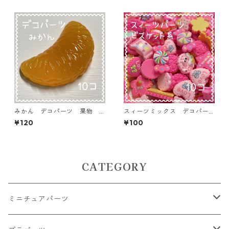
みかん デコパーツ 果物
スィーツミックス デコパー
フルーツ 10個入り 貼り付
ツ ビスケット系 10個入
¥120
¥100
けパーツ【DP-FU-ORN2】
り 貼り付けパーツ【DP-SW-
BK-MIX】
CATEGORY
ミニチュアパーツ