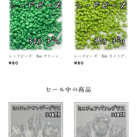
シードビーズ 3㎜ グリーン
シードビーズ 3㎜ ライトグリ
30ｇ【SEED-BEADS-o03-G
ーン 30ｇ【SEED-BEADS-o
¥80
¥80
RN2】
03-GRN1】
セール中の商品