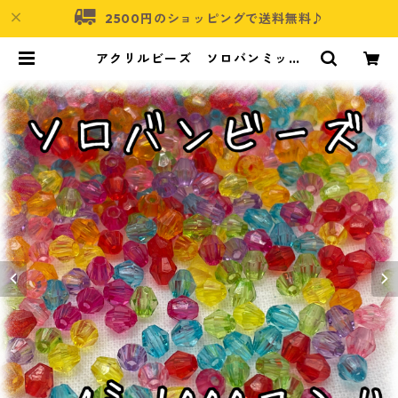
2500円のショッピングで送料無料♪
アクリルビーズ ソロバンミック
ス 4㎜ 1000個入り【AB‐ac-4
×4】 | アクセサリーパーツショッ
プ・可愛いハンドメイドパーツ通販
| ネムネコ