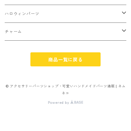
パン
ミックスタイプ
8㎜
雑貨系
アルファベット
ピアスパーツ
デコパーツ 貼り付けパーツ
サンキュー
ハロウィンパーツ
ゼリー
単文字
シーズン系
スマイル
ヘアーパーツ
OPP袋
クリスマス
おばけ
チャーム
スィーツ系ミックス
ミックス
クリスマス
スノーフレーク
パーツ留め
ステッカー シール
ギフト
かぼちゃ
くだもの
商品一覧に戻る
ランダムミックス
ハロウィン
フレーム
つぶし玉
アクリルビーズ
アニマル
その他
雑貨系
フラワー お花
カニカン
フレークシュガー
フレークシュガー
アルファベット
© アクセサリーパーツショップ・可愛いハンドメイドパーツ通販 | ネム
ネコ
キャンディ
ナスカン
Powered by
ビリヤード
その他