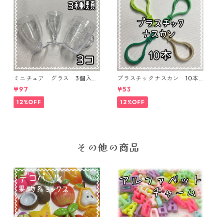
ミニチュア グラス 3個入り
プラスチックナスカン 10本
【MNT-GLS-3P-01】
入り【PK-10】
¥97
¥53
12%OFF
12%OFF
その他の商品