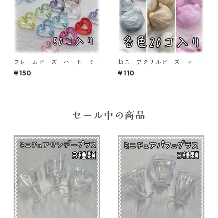
フレームビーズ ハート ミ
ねこ アクリルビーズ マー
ックス 50個入り【AB‐FU1
ブル模様 20個入り【AB-Mn
¥150
¥110
8】
eko】
セール中の商品