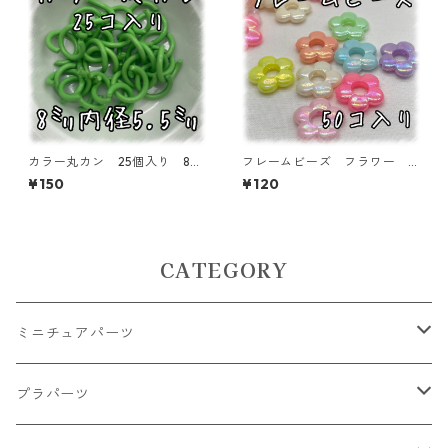
カラー丸カン 25個入り 8
フレームビーズ フラワー
㎜ ライトグリーン【MCC-L
オーロラ加工 ミックス 50
¥150
¥120
GRN】
個入り【AB‐FU10】
CATEGORY
ミニチュアパーツ
大きいパーツ グラス系
プラパーツ