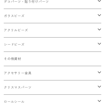
小さいパーツ グラス系
ナスカン カニカン
デコパーツ・貼り付けパーツ
小物
リング イヤリング パーツ
食べ物系
ガラスビーズ
キャンディ
カップ
チェーンパーツ
アニマル系
ミレフィオリ
アクリルビーズ
ドーナツ
うさぎ
プラチャーム
スライス棒
ランプワーク
丸玉6㎜ ラウンド
シードビーズ
クリーム
くま
フレーク カット済
シール付き
キャッツアイ
丸玉8㎜ ラウンド
ミックス
その他資材
クッキー ビスケット
ねこ
フルーツ系 野菜果物
カボチャ
2㎜
アクセサリー金具
ケーキ マカロン
不透明
お花
クラック
3㎜
カラー丸カン
クリスマスパーツ
アイス
不透明タイプ
10㎜
ミニパーツ ネイル
ソロバン型
4㎜
ボールチップ
プラチャーム
ロールシール