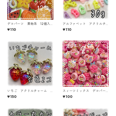
デコパーツ 果物系 12個入
アルファベット アクリルチ
り 貼り付けパーツ【DP-FU-
ャーム 30ｇ 【ACM-EA-3
¥110
¥110
MIX12ｆ】
0G-P】
いちご アクリルチャーム
スィーツミックス デコパー
各色2個入り 【ACM-ST-2
ツ ケーキ系 10個入り 貼
¥150
¥100
ｐ】
り付けパーツ【DP-SW-CK-MI
X】