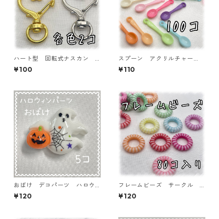
ハート型 回転式ナスカン
スプーン アクリルチャー
各色2個入り 丸カンつき【AP
ム 100個入り 【ACM-SPN
¥100
¥110
-KNK-HAT2P】
-MIX100】
おばけ デコパーツ ハロウ
フレームビーズ サークル
ィン 5個入り 貼り付けパー
ミックス 80個入り【AB‐F
¥120
¥120
ツ【DP-HLW-07】
U06】