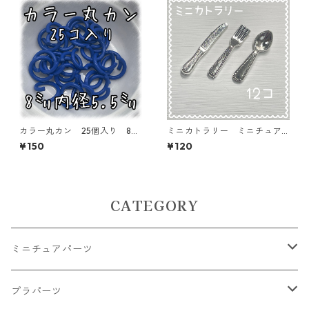
カラー丸カン 25個入り 8
ミニカトラリー ミニチュア
㎜ ネイビーブルー【MCC-N
パーツ 12個入り【MNT-cutl
¥150
¥120
BLU】
ery-S】
CATEGORY
ミニチュアパーツ
大きいパーツ グラス系
プラパーツ