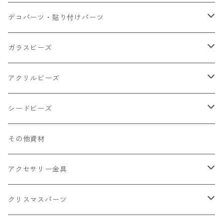
小さいパーツ グラス系
ナスカン カニカン
デコパーツ・貼り付けパーツ
小物
リング イヤリング パーツ
食べ物系
ガラスビーズ
キャンディ
カップ
チェーンパーツ
アニマル系
ミレフィオリ
アクリルビーズ
ドーナツ
うさぎ
プラチャーム
スライス棒
ランプワーク
丸玉6㎜ ラウンド
シードビーズ
クリーム
くま
フレーク カット済
シール付き
キャッツアイ
丸玉8㎜ ラウンド
ミックス
その他資材
クッキー ビスケット
ねこ
フルーツ系 野菜果物
カボチャ
2㎜
アクセサリー金具
ケーキ マカロン
不透明
お花
クラック
3㎜
カラー丸カン
クリスマスパーツ
アイス