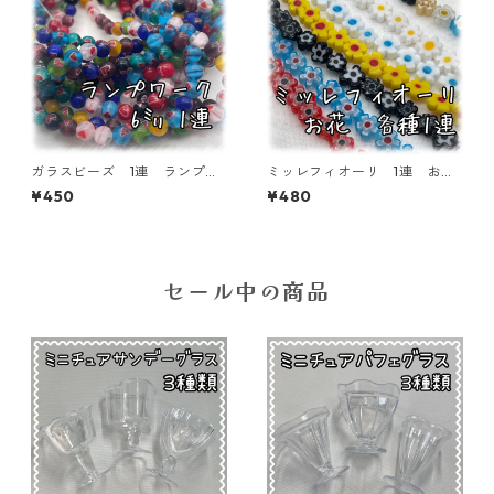
ガラスビーズ 1連 ランプワ
ミッレフィオーリ 1連 お
ーク ハート模様 6㎜ 65個
花 フラワー 7~9×3~3.5
¥450
¥480
入り【GB-LW-HAT6】
㎜ 54~56個入り【GB-Rmf-
FLW】
セール中の商品