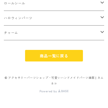
不透明タイプ
10㎜
ミニパーツ ネイル
ソロバン型
4㎜
ボールチップ
プラチャーム
ロールシール
パン
ミックスタイプ
8㎜
雑貨系
アルファベット
ピアスパーツ
デコパーツ 貼り付けパーツ
サンキュー
ハロウィンパーツ
ゼリー
単文字
シーズン系
スマイル
ヘアーパーツ
OPP袋
クリスマス
おばけ
チャーム
スィーツ系ミックス
ミックス
クリスマス
スノーフレーク
パーツ留め
ステッカー シール
ギフト
かぼちゃ
くだもの
商品一覧に戻る
ランダムミックス
ハロウィン
フレーム
つぶし玉
アクリルビーズ
アニマル
その他
雑貨系
フラワー お花
カニカン
フレークシュガー
フレークシュガー
アルファベット
© アクセサリーパーツショップ・可愛いハンドメイドパーツ通販 | ネム
ネコ
キャンディ
ナスカン
Powered by
ビリヤード
その他