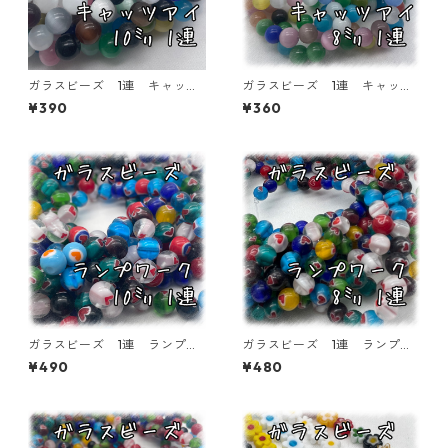
ガラスビーズ 1連 キャッツ
ガラスビーズ 1連 キャッツ
アイ 10㎜ 40個入り【GB-
アイ 8㎜ 50個入り【GB-C
¥390
¥360
CE-10】
E-08】
ガラスビーズ 1連 ランプワ
ガラスビーズ 1連 ランプワ
ーク ハート模様 10㎜ 35
ーク ハート模様 8㎜ 55個
¥490
¥480
個入り【GB-LW-HAT10】
入り【GB-LW-HAT8】