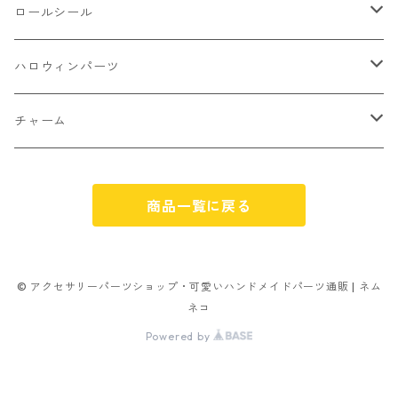
不透明タイプ
10㎜
ミニパーツ ネイル
ソロバン型
4㎜
ボールチップ
プラチャーム
ロールシール
パン
ミックスタイプ
8㎜
雑貨系
アルファベット
ピアスパーツ
デコパーツ 貼り付けパーツ
サンキュー
ハロウィンパーツ
ゼリー
単文字
シーズン系
スマイル
ヘアーパーツ
OPP袋
クリスマス
おばけ
チャーム
スィーツ系ミックス
ミックス
クリスマス
スノーフレーク
パーツ留め
ステッカー シール
ギフト
かぼちゃ
くだもの
商品一覧に戻る
ランダムミックス
ハロウィン
フレーム
つぶし玉
アクリルビーズ
アニマル
その他
雑貨系
フラワー お花
カニカン
フレークシュガー
フレークシュガー
アルファベット
© アクセサリーパーツショップ・可愛いハンドメイドパーツ通販 | ネム
ネコ
キャンディ
ナスカン
Powered by
ビリヤード
その他