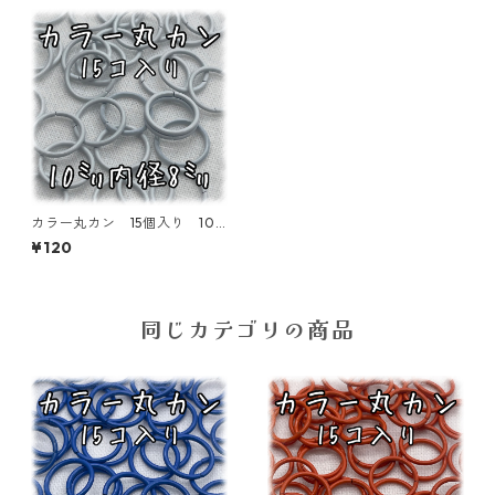
カラー丸カン 15個入り 10
㎜ ホワイト【MCC-10-WH
¥120
T】
同じカテゴリの商品