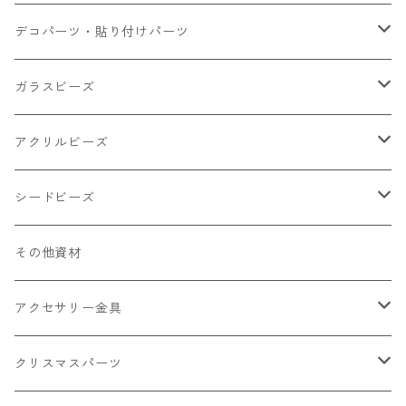
小さいパーツ グラス系
ナスカン カニカン
デコパーツ・貼り付けパーツ
小物
リング イヤリング パーツ
食べ物系
ガラスビーズ
キャンディ
カップ
チェーンパーツ
アニマル系
ミレフィオリ
アクリルビーズ
ドーナツ
うさぎ
プラチャーム
スライス棒
ランプワーク
丸玉6㎜ ラウンド
シードビーズ
クリーム
くま
フレーク カット済
シール付き
キャッツアイ
丸玉8㎜ ラウンド
ミックス
その他資材
クッキー ビスケット
ねこ
フルーツ系 野菜果物
カボチャ
2㎜
アクセサリー金具
ケーキ マカロン
不透明
お花
クラック
3㎜
カラー丸カン
クリスマスパーツ
アイス