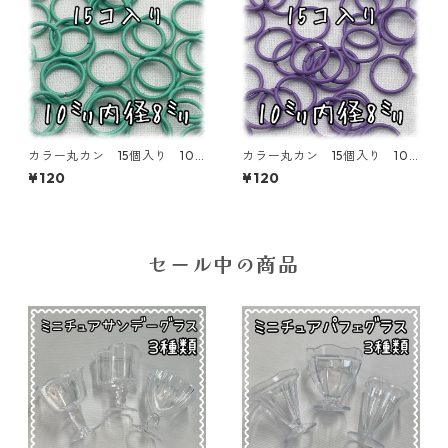
カラー丸カン 15個入り 10
カラー丸カン 15個入り 10
㎜ ターコイズブルー【MCC-
㎜ ラベンダー【MCC-10-LB
¥120
¥120
10-TRS】
R】
セール中の商品