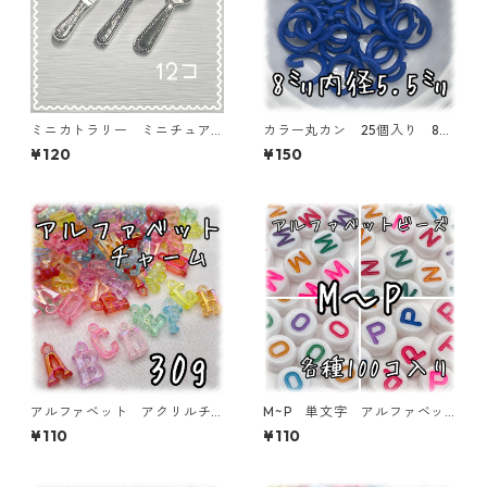
ミニカトラリー ミニチュア
カラー丸カン 25個入り 8
パーツ 12個入り【MNT-cutl
㎜ ネイビーブルー【MCC-N
¥120
¥150
ery-S】
BLU】
アルファベット アクリルチ
M~P 単文字 アルファベッ
ャーム オーロラタイプ 30
トビーズ 100個入り【AB‐E
¥110
¥110
ｇ 【ACM-EA-30G-AC】
A】