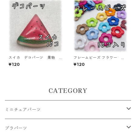
スイカ デコパーツ 果物
フレームビーズ フラワー ミ
フルーツ 10個入り 貼り付
ックス 50個入り【AB‐FU1
¥120
¥120
けパーツ【DP-FU-wm】
5】
CATEGORY
ミニチュアパーツ
大きいパーツ グラス系
プラパーツ