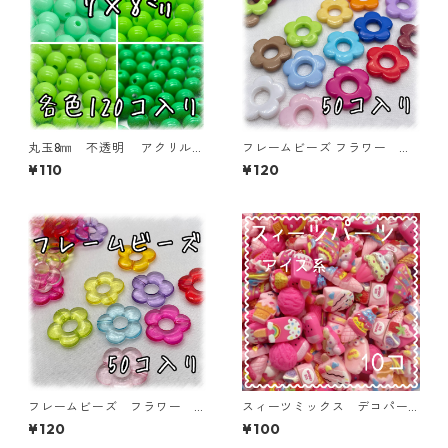
丸玉8㎜ 不透明 アクリルビ
フレームビーズ フラワー ミ
ーズ 各色 120個入り ラウ
ックス 50個入り【AB‐FU1
¥110
¥120
ンドビーズ【RB-n8】
5】
フレームビーズ フラワー
スィーツミックス デコパー
ミックス 50個入り【AB‐F
ツ アイス系 10個入り 貼
¥120
¥100
U11】
り付けパーツ【DP-SW-IC-MI