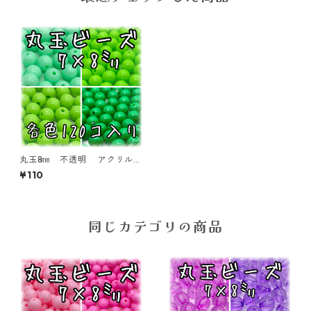
丸玉8㎜ 不透明 アクリルビ
ーズ 各色 120個入り ラウ
¥110
ンドビーズ【RB-n8】
同じカテゴリの商品