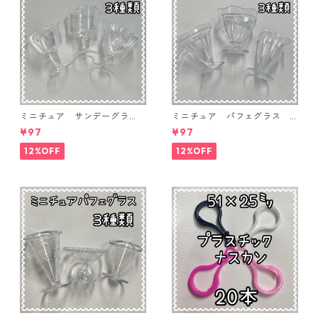
ミニチュア サンデーグラ
ミニチュア パフェグラス 3
ス 3個入り【MNT-GLS-3P-
個入り【MNT-GLS-3P-03】
¥97
¥97
04】
12%OFF
12%OFF