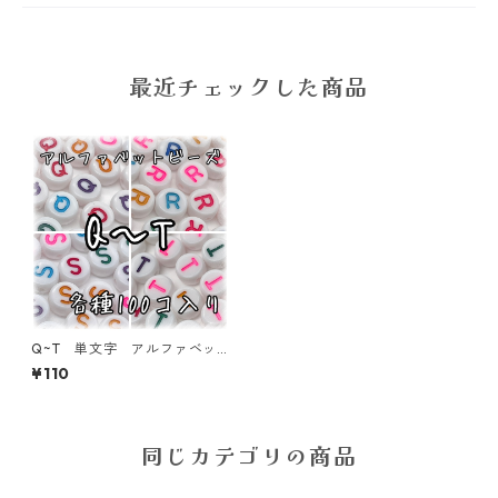
最近チェックした商品
Q~T 単文字 アルファベッ
トビーズ 100個入り【AB‐E
¥110
A】
同じカテゴリの商品