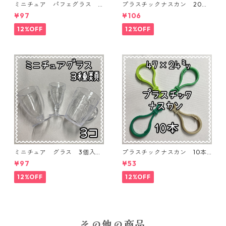
ミニチュア パフェグラス 3
プラスチックナスカン 20本
個入り【MNT-GLS-3P-02】
入り【PK-20】
¥97
¥106
12%OFF
12%OFF
ミニチュア グラス 3個入り
プラスチックナスカン 10本
【MNT-GLS-3P-01】
入り【PK-10】
¥97
¥53
12%OFF
12%OFF
その他の商品