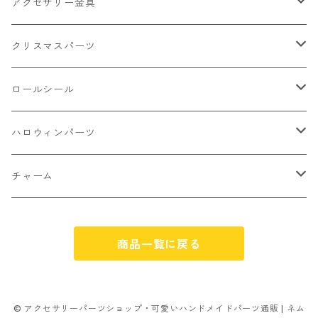
フルーツ系 野菜果物
カボチャ
2㎜
アクセサリー金具
ケーキ マカロン
不透明
お花
クラック
3㎜
カラー丸カン
クリスマスパーツ
アイス
不透明タイプ
10㎜
ミニパーツ ネイル
ソロバン型
4㎜
ボールチップ
プラチャーム
ロールシール
パン
ミックスタイプ
8㎜
雑貨系
アルファベット
ピアスパーツ
デコパーツ 貼り付けパーツ
サンキュー
ハロウィンパーツ
ゼリー
単文字
シーズン系
スマイル
ヘアーパーツ
OPP袋
クリスマス
おばけ
チャーム
スィーツ系ミックス
ミックス
クリスマス
スノーフレーク
パーツ留め
ステッカー シール
ギフト
かぼちゃ
くだもの
商品一覧に戻る
ランダムミックス
ハロウィン
フレーム
つぶし玉
アクリルビーズ
アニマル
その他
雑貨系
フラワー お花
カニカン
フレークシュガー
フレークシュガー
アルファベット
© アクセサリーパーツショップ・可愛いハンドメイドパーツ通販 | ネム