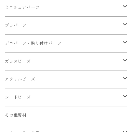
ミニチュアパーツ
大きいパーツ グラス系
プラパーツ
小さいパーツ グラス系
ナスカン カニカン
デコパーツ・貼り付けパーツ
小物
リング イヤリング パーツ
食べ物系
ガラスビーズ
キャンディ
カップ
チェーンパーツ
アニマル系
ミレフィオリ
アクリルビーズ
ドーナツ
うさぎ
プラチャーム
スライス棒
ランプワーク
丸玉6㎜ ラウンド
シードビーズ
クリーム
くま
フレーク カット済
シール付き
キャッツアイ
丸玉8㎜ ラウンド
ミックス
その他資材
クッキー ビスケット
ねこ