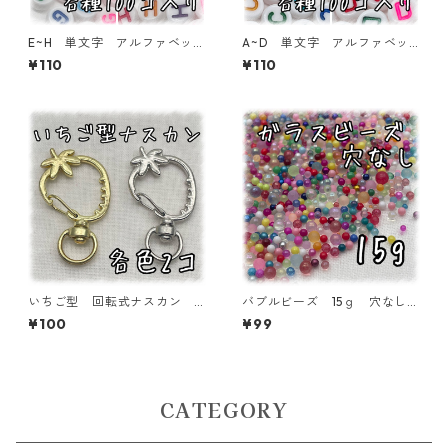
E~H 単文字 アルファベット
A~D 単文字 アルファベッ
ビーズ 100個入り【AB‐E
トビーズ 100個入り【AB‐E
¥110
¥110
A】
A】
いちご型 回転式ナスカン
バブルビーズ 15ｇ 穴なし
各色2個入り【AP-KNK-ST2
ガラス １~3㎜ 封入パーツ
¥100
¥99
P】
【BB-15-MIX】
CATEGORY