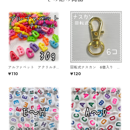
アルファベット アクリルチ
回転式ナスカン 6個入り ゴ
ャーム 30ｇ 【ACM-EA-3
ールド【AP-KNK1-GLD】
¥110
¥120
0G-Ｂ】