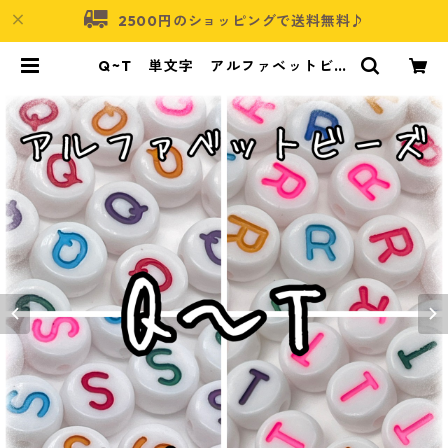
2500円のショッピングで送料無料♪
Q~T 単文字 アルファベットビー
ズ 100個入り【AB‐EA】 | アク
セサリーパーツショップ・可愛いハ
ンドメイドパーツ通販 | ネムネコ