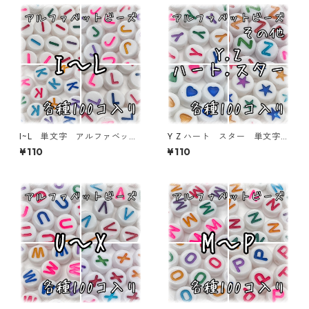
I~L 単文字 アルファベット
Y Z ハート スター 単文字
ビーズ 100個入り【AB‐E
アルファベットビーズ 100個
¥110
¥110
A】
入り【AB‐EA】