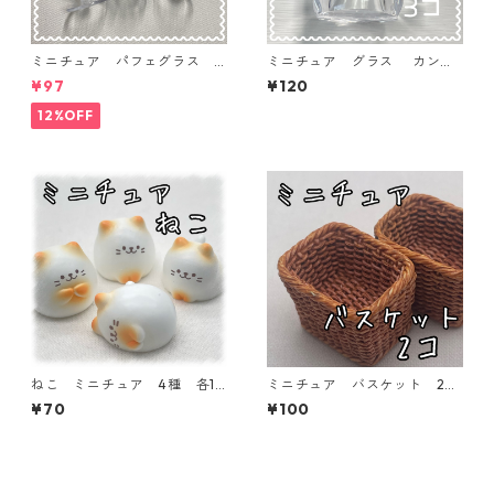
ミニチュア パフェグラス 3
ミニチュア グラス カン付
個入り【MNT-GLS-3P-02】
き 3個入り【MNT-GLS-3P-1
¥97
¥120
3】
12%OFF
ねこ ミニチュア 4種 各1
ミニチュア バスケット 2個
個入り 【MNT-NK】
入り【MNT-2PーBKT】
¥70
¥100