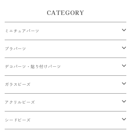
CATEGORY
ミニチュアパーツ
大きいパーツ グラス系
プラパーツ
小さいパーツ グラス系
ナスカン カニカン
デコパーツ・貼り付けパーツ
小物
リング イヤリング パーツ
食べ物系
ガラスビーズ
キャンディ
カップ
チェーンパーツ
アニマル系
ミレフィオリ
アクリルビーズ
ドーナツ
うさぎ
プラチャーム
スライス棒
ランプワーク
丸玉6㎜ ラウンド
シードビーズ