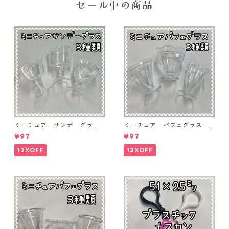
セール中の商品
ミニチュア サンデーグラ
ミニチュア パフェグラス 3
ス 3個入り【MNT-GLS-3P-
個入り【MNT-GLS-3P-03】
¥97
¥97
04】
12%OFF
12%OFF