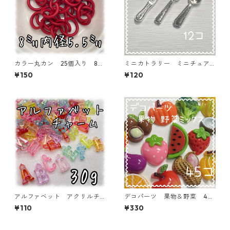
カラー丸カン 25個入り 8
ミニカトラリー ミニチュア
㎜ レッド【MCC-RED】
パーツ 12個入り【MNT-cutl
¥150
¥120
ery-S】
アルファベット アクリルチ
デコパーツ 果物＆野菜 45
ャーム オーロラタイプ 30
個入り 貼り付けパーツ【DP-
¥110
¥330
ｇ 【ACM-EA-30G-AC】
FU-MIX】