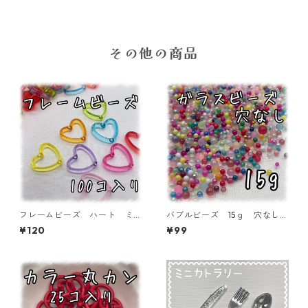
その他の商品
フレームビーズ ハート ミ
バブルビーズ 15ｇ 穴なし
ックス 100個入り【AB‐FU
ガラス １~3㎜ 封入パーツ
¥120
¥99
04】
【BB-15-MIX】