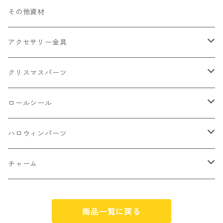
クリーム
くま
フレーク カット済
シール付き
キャッツアイ
丸玉8㎜ ラウンド
ミックス
その他資材
クッキー ビスケット
ねこ
フルーツ系 野菜果物
カボチャ
2㎜
アクセサリー金具
ケーキ マカロン
不透明
お花
クラック
3㎜
カラー丸カン
クリスマスパーツ
アイス
不透明タイプ
10㎜
ミニパーツ ネイル
ソロバン型
4㎜
ボールチップ
プラチャーム
ロールシール
パン
ミックスタイプ
8㎜
雑貨系
アルファベット
ピアスパーツ
デコパーツ 貼り付けパーツ
サンキュー
ハロウィンパーツ
ゼリー
単文字
シーズン系
スマイル
ヘアーパーツ
OPP袋
クリスマス
おばけ
チャーム
スィーツ系ミックス
ミックス
クリスマス
スノーフレーク
パーツ留め
ステッカー シール
ギフト
かぼちゃ
くだもの
商品一覧に戻る
ランダムミックス
ハロウィン