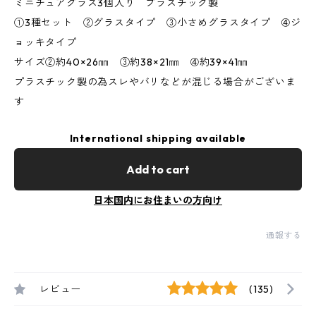
ミニチュアグラス3個入り プラスチック製
①3種セット ②グラスタイプ ③小さめグラスタイプ ➃ジ
ョッキタイプ
サイズ②約40×26㎜ ③約38×21㎜ ➃約39×41㎜
プラスチック製の為スレやバリなどが混じる場合がございま
す
International shipping available
Add to cart
日本国内にお住まいの方向け
通報する
レビュー
(135)