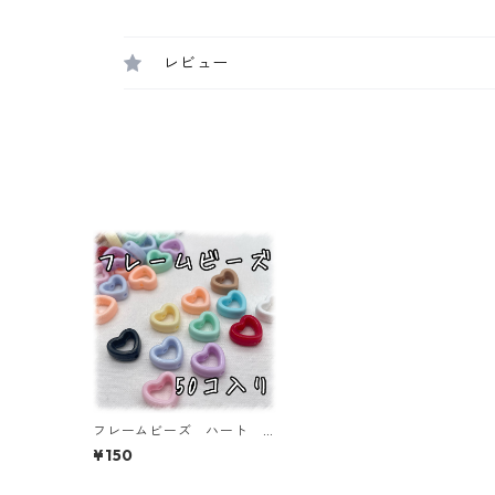
レビュー
フレームビーズ ハート
ミックス 50個入り【AB‐
¥150
FU14】