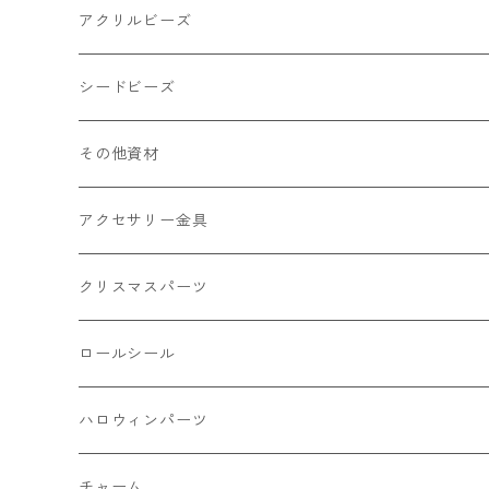
キャンディ
カップ
チェーンパーツ
アニマル系
ミレフィオリ
アクリルビーズ
ドーナツ
うさぎ
プラチャーム
スライス棒
ランプワーク
丸玉6㎜ ラウンド
シードビーズ
クリーム
くま
フレーク カット済
シール付き
キャッツアイ
丸玉8㎜ ラウンド
ミックス
その他資材
クッキー ビスケット
ねこ
フルーツ系 野菜果物
カボチャ
2㎜
アクセサリー金具
ケーキ マカロン
不透明
お花
クラック
3㎜
カラー丸カン
クリスマスパーツ
アイス
不透明タイプ
10㎜
ミニパーツ ネイル
ソロバン型
4㎜
ボールチップ
プラチャーム
ロールシール
パン
ミックスタイプ
8㎜
雑貨系
アルファベット
ピアスパーツ
デコパーツ 貼り付けパーツ
サンキュー
ハロウィンパーツ
ゼリー
単文字
シーズン系
スマイル
ヘアーパーツ
OPP袋
クリスマス
おばけ
チャーム