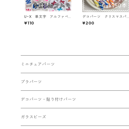
U~X 単文字 アルファベ
デコパーツ クリスマスパ
ットビーズ 100個入り【A
ーツ キャンディ棒 7ｇ約
¥110
¥200
B‐EA】
50本入り 貼り付けパーツ
【DP-xmas-cmc-7G50】
ミニチュアパーツ
大きいパーツ グラス系
プラパーツ
小さいパーツ グラス系
ナスカン カニカン
デコパーツ・貼り付けパーツ
小物
リング イヤリング パーツ
食べ物系
ガラスビーズ