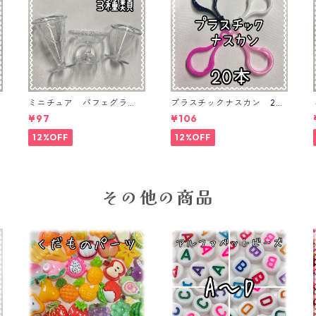
ミニチュア パフェグラ
プラスチックナスカン 20
P
ス 3個入り【MNT-GLS-3P
本入り【PK-20】
¥97
¥106
-02】
12%OFF
12%OFF
その他の商品