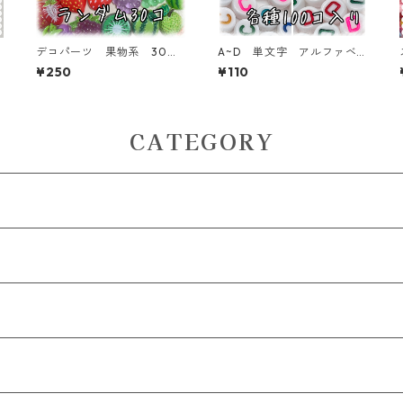
デコパーツ 果物系 30個
A~D 単文字 アルファベ
入り 貼り付けパーツ【DP-
ットビーズ 100個入り【A
¥250
¥110
FU-MIX-30ｆ】
B‐EA】
CATEGORY