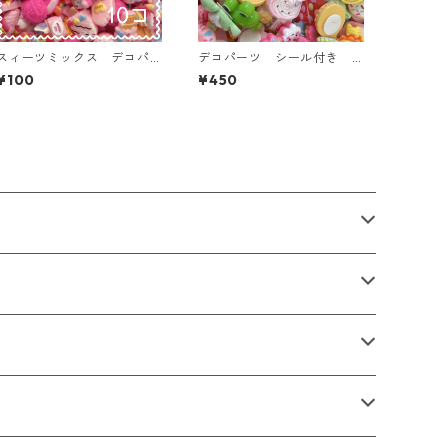
スィーツミックス デコパ
デコパーツ シール付き 5
ーツ アイス系 10個入
0個入り 貼り付けパーツ
¥100
¥450
り 貼り付けパーツ【DP-S
【DP-stype-50ｐ】
W-IC-MIX】