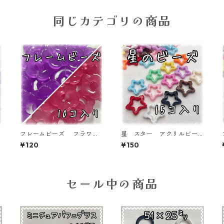
同じカテゴリの商品
フレームビーズ フラワ
星 スター アクリルビー
‐
ー 各色 10個入り【AB‐
ズ フレーム ランダムミ
¥120
¥150
FU】
ックス 15個入り【AB‐STR
-09】
セール中の商品