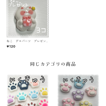
ねこ デコパーツ プレゼン
ト 3個入り 貼り付けパーツ
¥120
【DP-CT-pbp】
同じカテゴリの商品