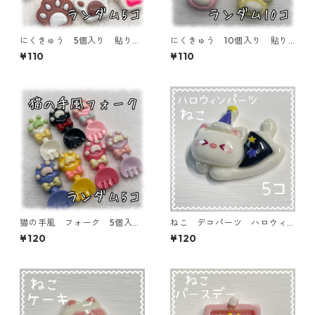
にくきゅう 5個入り 貼り付
にくきゅう 10個入り 貼り
けパーツ【DP-NK-FK-RP10】
付けパーツ【DP-NK-FK-RP1
¥110
¥110
0】
猫の手風 フォーク 5個入
ねこ デコパーツ ハロウィ
り 貼り付けパーツ【DP-NK-
ン 5個入り 貼り付けパーツ
¥120
¥120
FK-R5】
【DP-HLW-ｎ02】