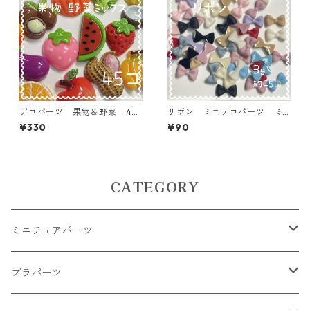
デコパーツ 果物＆野菜 45
リボン ミニデコパーツ ミ
個入り 貼り付けパーツ【DP-
ックス 3ｇ 貼り付けパーツ
¥330
¥90
FU-MIX】
【DP-mini01】
CATEGORY
ミニチュアパーツ
大きいパーツ グラス系
プラパーツ