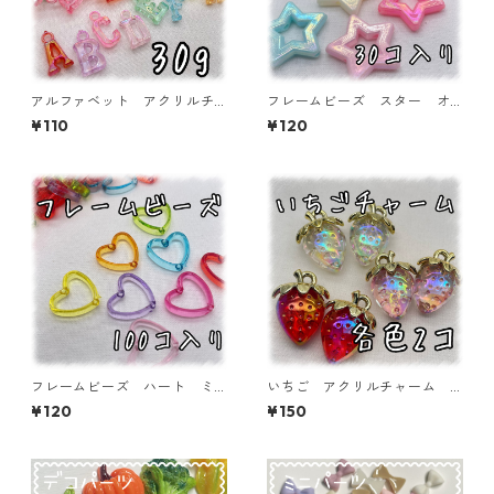
アルファベット アクリルチ
フレームビーズ スター オ
ャーム オーロラタイプ 30
ーロラ加工 ミックス 30個
¥110
¥120
ｇ 【ACM-EA-30G-AC】
入り【AB‐FU08】
フレームビーズ ハート ミ
いちご アクリルチャーム
ックス 100個入り【AB‐FU
各色2個入り 【ACM-ST-2
¥120
¥150
04】
ｐ】