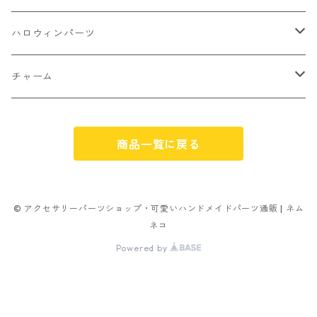
パン
ミックスタイプ
8㎜
雑貨系
アルファベット
ピアスパーツ
デコパーツ 貼り付けパーツ
サンキュー
ハロウィンパーツ
ゼリー
単文字
シーズン系
スマイル
ヘアーパーツ
OPP袋
クリスマス
おばけ
チャーム
スィーツ系ミックス
ミックス
クリスマス
スノーフレーク
パーツ留め
ステッカー シール
ギフト
かぼちゃ
くだもの
商品一覧に戻る
ランダムミックス
ハロウィン
フレーム
つぶし玉
アクリルビーズ
アニマル
その他
雑貨系
フラワー お花
カニカン
フレークシュガー
フレークシュガー
アルファベット
© アクセサリーパーツショップ・可愛いハンドメイドパーツ通販 | ネム
ネコ
キャンディ
ナスカン
Powered by
ビリヤード
その他