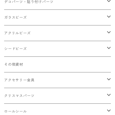
小さいパーツ グラス系
ナスカン カニカン
デコパーツ・貼り付けパーツ
小物
リング イヤリング パーツ
食べ物系
ガラスビーズ
キャンディ
カップ
チェーンパーツ
アニマル系
ミレフィオリ
アクリルビーズ
ドーナツ
うさぎ
プラチャーム
スライス棒
ランプワーク
丸玉6㎜ ラウンド
シードビーズ
クリーム
くま
フレーク カット済
シール付き
キャッツアイ
丸玉8㎜ ラウンド
ミックス
その他資材
クッキー ビスケット
ねこ
フルーツ系 野菜果物
カボチャ
2㎜
アクセサリー金具
ケーキ マカロン
不透明
お花
クラック
3㎜
カラー丸カン
クリスマスパーツ
アイス
不透明タイプ
10㎜
ミニパーツ ネイル
ソロバン型
4㎜
ボールチップ
プラチャーム
ロールシール