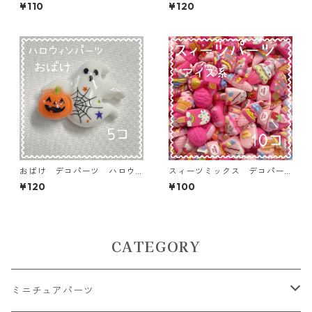
ン 10個入り デコパーツ
ミックス 50個入り【AB‐F
¥110
¥120
貼り付けパーツ【DP-CM-00
U13】
5-GRN】
おばけ デコパーツ ハロウ
スィーツミックス デコパー
ィン 5個入り 貼り付けパー
ツ アイス系 10個入り 貼
¥120
¥100
ツ【DP-HLW-07】
り付けパーツ【DP-SW-IC-MI
X】
CATEGORY
ミニチュアパーツ