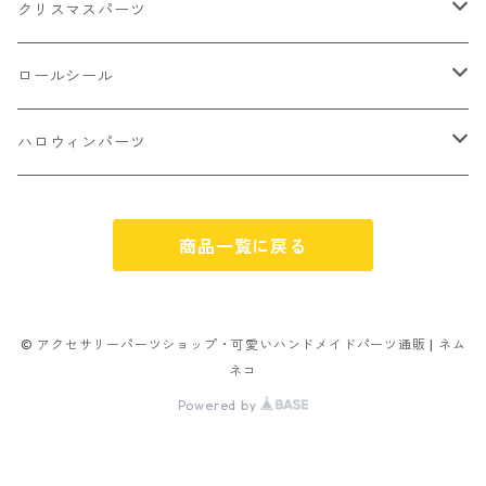
不透明
お花
クラック
3㎜
カラー丸カン
クリスマスパーツ
アイス
不透明タイプ
10㎜
ミニパーツ ネイル
ソロバン型
4㎜
ボールチップ
プラチャーム
ロールシール
パン
ミックスタイプ
8㎜
雑貨系
アルファベット
ピアスパーツ
デコパーツ 貼り付けパーツ
サンキュー
ハロウィンパーツ
ゼリー
単文字
シーズン系
スマイル
ヘアーパーツ
OPP袋
クリスマス
おばけ
スィーツ系ミックス
商品一覧に戻る
ミックス
クリスマス
スノーフレーク
パーツ留め
ステッカー シール
ギフト
かぼちゃ
ランダムミックス
ハロウィン
フレーム
つぶし玉
アクリルビーズ
アニマル
その他
© アクセサリーパーツショップ・可愛いハンドメイドパーツ通販 | ネム
ネコ
フラワー お花
カニカン
フレークシュガー
フレークシュガー
Powered by
キャンディ
ナスカン