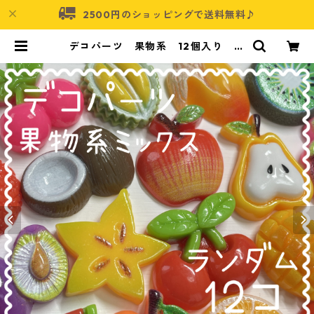
2500円のショッピングで送料無料♪
デコパーツ 果物系 12個入り 貼
り付けパーツ【DP-FU-MIX12ｆ】
| アクセサリーパーツショップ・可
愛いハンドメイドパーツ通販 | ネム
ネコ