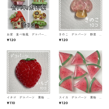
お家 食べ物風 デコパー
きのこ デコパーツ 野菜 1
ツ 各種 3個入り 貼り付け
0個入り 貼り付けパーツ【D
¥120
¥120
パーツ【DP-FDH】
P-FU-pm】
イチゴ デコパーツ 果物
スイカ デコパーツ 果物
フルーツ 10個入り 貼り付
フルーツ 10個入り 貼り付
¥110
¥120
けパーツ【DP-FU-st 20×18】
けパーツ【DP-FU-wm】