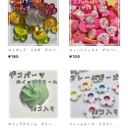
ロリポップ うさぎ デコパ
スィーツミックス デコパー
ーツ 蓄光 10個入り 貼り
ツ ビスケット系 10個入
¥180
¥100
付けパーツ【DP-RP-RBM】
り 貼り付けパーツ【DP-SW-
BK-MIX】
ホイップクリーム グリー
フレームビーズ フラワー