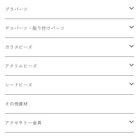
大きいパーツ グラス系
プラパーツ
小さいパーツ グラス系
ナスカン カニカン
デコパーツ・貼り付けパーツ
小物
リング イヤリング パーツ
食べ物系
ガラスビーズ
キャンディ
カップ
チェーンパーツ
アニマル系
ミレフィオリ
アクリルビーズ
ドーナツ
うさぎ
プラチャーム
スライス棒
ランプワーク
丸玉6㎜ ラウンド
シードビーズ
クリーム
くま
フレーク カット済
シール付き
キャッツアイ
丸玉8㎜ ラウンド
ミックス
その他資材
クッキー ビスケット
ねこ
フルーツ系 野菜果物
カボチャ
2㎜
アクセサリー金具
ケーキ マカロン