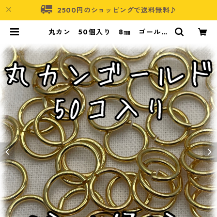
2500円のショッピングで送料無料♪
丸カン 50個入り 8㎜ ゴールド
【MC-GLD-8】 | アクセサリーパ
ーツショップ・可愛いハンドメイド
パーツ通販 | ネムネコ