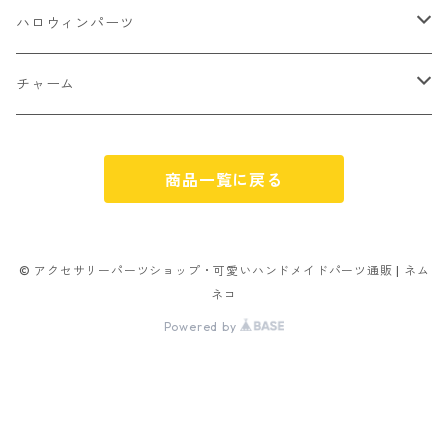
ミックスタイプ
8㎜
雑貨系
アルファベット
ピアスパーツ
デコパーツ 貼り付けパーツ
サンキュー
ハロウィンパーツ
ゼリー
単文字
シーズン系
スマイル
ヘアーパーツ
OPP袋
クリスマス
おばけ
チャーム
スィーツ系ミックス
ミックス
クリスマス
スノーフレーク
パーツ留め
ステッカー シール
ギフト
かぼちゃ
くだもの
商品一覧に戻る
ランダムミックス
ハロウィン
フレーム
つぶし玉
アクリルビーズ
アニマル
その他
雑貨系
フラワー お花
カニカン
フレークシュガー
フレークシュガー
アルファベット
© アクセサリーパーツショップ・可愛いハンドメイドパーツ通販 | ネム
ネコ
キャンディ
ナスカン
Powered by
ビリヤード
その他