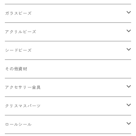
小物
リング イヤリング パーツ
食べ物系
ガラスビーズ
キャンディ
カップ
チェーンパーツ
アニマル系
ミレフィオリ
アクリルビーズ
ドーナツ
うさぎ
プラチャーム
スライス棒
ランプワーク
丸玉6㎜ ラウンド
シードビーズ
クリーム
くま
フレーク カット済
シール付き
キャッツアイ
丸玉8㎜ ラウンド
ミックス
その他資材
クッキー ビスケット
ねこ
フルーツ系 野菜果物
カボチャ
2㎜
アクセサリー金具
ケーキ マカロン
不透明
お花
クラック
3㎜
カラー丸カン
クリスマスパーツ
アイス
不透明タイプ
10㎜
ミニパーツ ネイル
ソロバン型
4㎜
ボールチップ
プラチャーム
ロールシール
パン