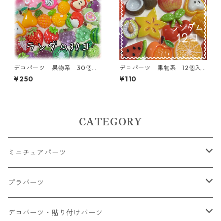
デコパーツ 果物系 30個入
デコパーツ 果物系 12個入
り 貼り付けパーツ【DP-FU-
り 貼り付けパーツ【DP-FU-
¥250
¥110
MIX-30ｆ】
MIX12ｆ】
CATEGORY
ミニチュアパーツ
大きいパーツ グラス系
プラパーツ
小さいパーツ グラス系
ナスカン カニカン
デコパーツ・貼り付けパーツ