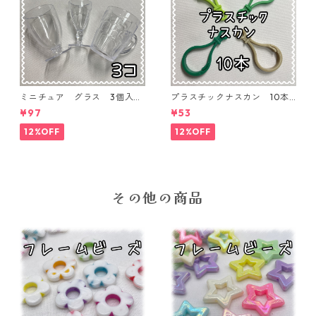
ミニチュア グラス 3個入り
プラスチックナスカン 10本
【MNT-GLS-3P-01】
入り【PK-10】
¥97
¥53
12%OFF
12%OFF
その他の商品