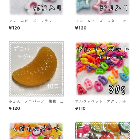
フレームビーズ フラワー
フレームビーズ スター オ
ミックス 50個入り【AB‐F
ーロラ加工 ミックス 30個
¥120
¥120
U13】
入り【AB‐FU08】
みかん デコパーツ 果物
アルファベット アクリルチ
フルーツ 10個入り 貼り付
ャーム 30ｇ 【ACM-EA-3
¥120
¥110
けパーツ【DP-FU-ORN2】
0G-Ｂ】