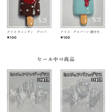
アイス キャンディ デコパー
アイス デコパーツ 顔付きブ
ツ 顔付きブラウン 5個入り
ルー 5個入り 貼り付けパー
¥100
¥100
貼り付けパーツ【DP-IC-011b
ツ【DP-IC-010ｂ】
r】
セール中の商品