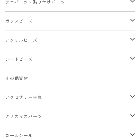
小さいパーツ グラス系
ナスカン カニカン
デコパーツ・貼り付けパーツ
小物
リング イヤリング パーツ
食べ物系
ガラスビーズ
キャンディ
カップ
チェーンパーツ
アニマル系
ミレフィオリ
アクリルビーズ
ドーナツ
うさぎ
プラチャーム
スライス棒
ランプワーク
丸玉6㎜ ラウンド
シードビーズ
クリーム
くま
フレーク カット済
シール付き
キャッツアイ
丸玉8㎜ ラウンド
ミックス
その他資材
クッキー ビスケット
ねこ
フルーツ系 野菜果物
カボチャ
2㎜
アクセサリー金具
ケーキ マカロン
不透明
お花
クラック
3㎜
カラー丸カン
クリスマスパーツ
アイス
不透明タイプ
10㎜
ミニパーツ ネイル
ソロバン型
4㎜
ボールチップ
プラチャーム
ロールシール