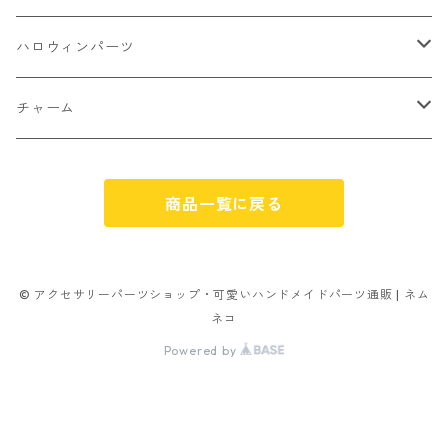
パン
ミックスタイプ
8㎜
雑貨系
アルファベット
ピアスパーツ
デコパーツ 貼り付けパーツ
サンキュー
ハロウィンパーツ
ゼリー
単文字
シーズン系
スマイル
ヘアーパーツ
OPP袋
クリスマス
おばけ
チャーム
スィーツ系ミックス
ミックス
クリスマス
スノーフレーク
パーツ留め
ステッカー シール
ギフト
かぼちゃ
くだもの
商品一覧に戻る
ランダムミックス
ハロウィン
フレーム
つぶし玉
アクリルビーズ
アニマル
その他
雑貨系
フラワー お花
カニカン
フレークシュガー
フレークシュガー
アルファベット
© アクセサリーパーツショップ・可愛いハンドメイドパーツ通販 | ネム
ネコ
キャンディ
ナスカン
Powered by
ビリヤード
その他