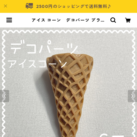
2500円のショッピングで送料無料♪
アイス コーン デコパーツ ブラウ
ン 6個入り 貼り付けパーツ【DP
-IC-015cb】 | アクセサリーパーツ
ショップ・可愛いハンドメイドパー
ツ通販 | ネムネコ