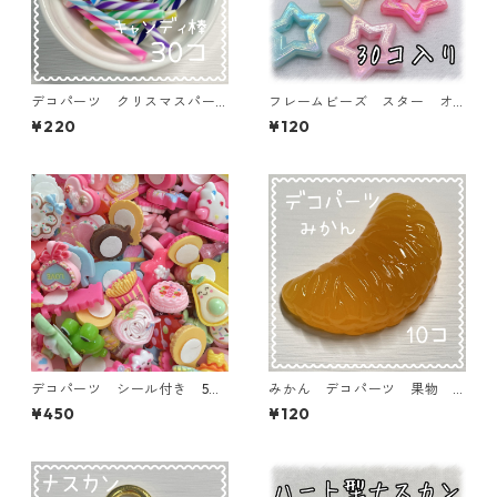
デコパーツ クリスマスパー
フレームビーズ スター オ
ツ キャンディ棒 30本入
ーロラ加工 ミックス 30個
¥220
¥120
り 貼り付けパーツ【DP-xma
入り【AB‐FU08】
s-cmcMIX】
デコパーツ シール付き 50
みかん デコパーツ 果物
個入り 貼り付けパーツ【DP-
フルーツ 10個入り 貼り付
¥450
¥120
stype-50ｐ】
けパーツ【DP-FU-ORN2】