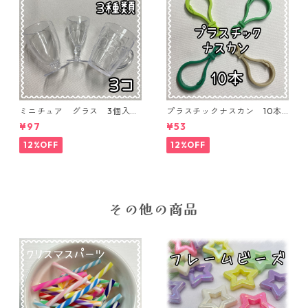
ミニチュア グラス 3個入り
プラスチックナスカン 10本
【MNT-GLS-3P-01】
入り【PK-10】
¥97
¥53
12%OFF
12%OFF
その他の商品