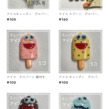
アイスキャンディ デコパー
アイス スプーン デコパー
ツ イチゴ×ブラウン 6個入
ツ ランダムミックス 5個入
¥100
¥160
り 貼り付けパーツ【DP-IC-
り 貼り付けパーツ【DP-IC-S
008】
P】
アイス デコパーツ 顔付きピ
アイス キャンディ デコパー
ンク 5個入り 貼り付けパー
ツ 顔付きイエロー 5個入り
¥100
¥100
ツ【DP-IC-013ｐ】
貼り付けパーツ【DP-IC-012
ｙ】