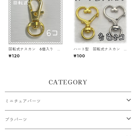
回転式ナスカン 6個入り ゴ
ハート型 回転式ナスカン
ールド【AP-KNK1-GLD】
各色2個入り 丸カンつき【AP
¥120
¥100
-KNK-HAT2P】
CATEGORY
ミニチュアパーツ
大きいパーツ グラス系
プラパーツ