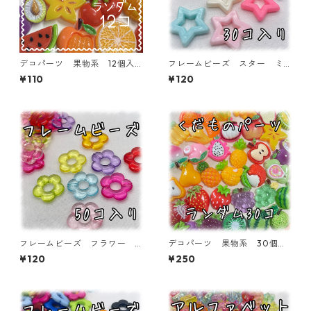
デコパーツ 果物系 12個入
フレームビーズ スター ミ
り 貼り付けパーツ【DP-FU-
ックス 30個入り【AB‐FU
¥110
¥120
MIX12ｆ】
07】
フレームビーズ フラワー
デコパーツ 果物系 30個入
ミックス 50個入り【AB‐F
り 貼り付けパーツ【DP-FU-
¥120
¥250
U11】
MIX-30ｆ】