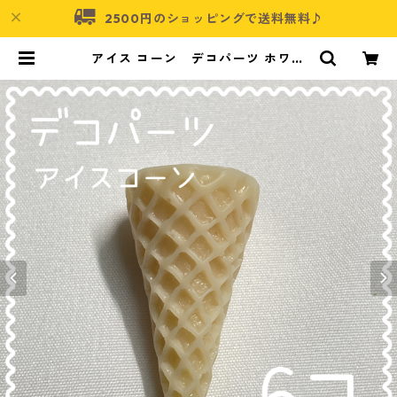
2500円のショッピングで送料無料♪
アイス コーン デコパーツ ホワイ
ト 6個入り 貼り付けパーツ【DP
-IC-014cw】 | アクセサリーパーツ
ショップ・可愛いハンドメイドパー
ツ通販 | ネムネコ