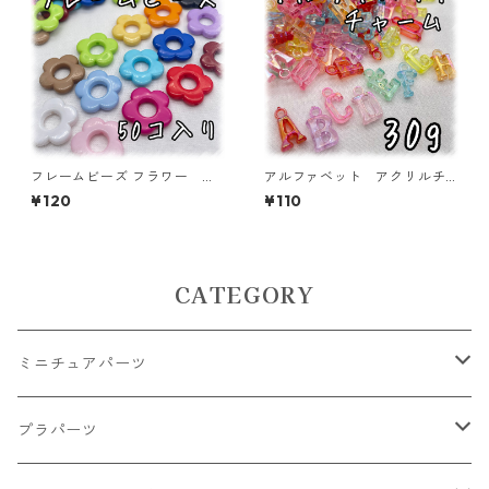
フレームビーズ フラワー ミ
アルファベット アクリルチ
ックス 50個入り【AB‐FU1
ャーム オーロラタイプ 30
¥120
¥110
5】
ｇ 【ACM-EA-30G-AC】
CATEGORY
ミニチュアパーツ
大きいパーツ グラス系
プラパーツ