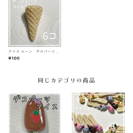
アイス コーン デコパーツ ホ
ワイト 6個入り 貼り付けパ
¥100
ーツ【DP-IC-014cw】
同じカテゴリの商品