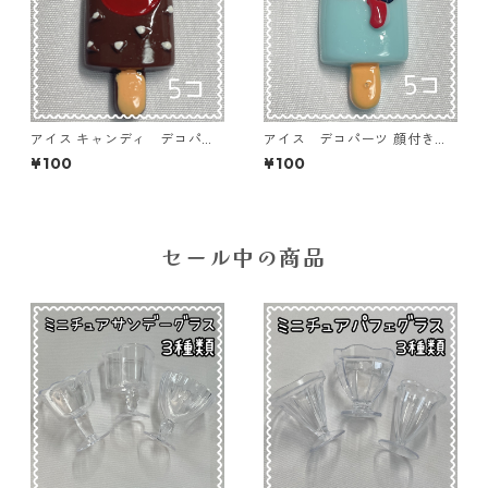
アイス キャンディ デコパー
アイス デコパーツ 顔付きブ
ツ 顔付きブラウン 5個入り
ルー 5個入り 貼り付けパー
¥100
¥100
貼り付けパーツ【DP-IC-011b
ツ【DP-IC-010ｂ】
r】
セール中の商品