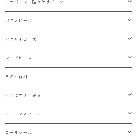
小さいパーツ グラス系
ナスカン カニカン
デコパーツ・貼り付けパーツ
小物
リング イヤリング パーツ
食べ物系
ガラスビーズ
キャンディ
カップ
チェーンパーツ
アニマル系
ミレフィオリ
アクリルビーズ
ドーナツ
うさぎ
プラチャーム
スライス棒
ランプワーク
丸玉6㎜ ラウンド
シードビーズ
クリーム
くま
フレーク カット済
シール付き
キャッツアイ
丸玉8㎜ ラウンド
ミックス
その他資材
クッキー ビスケット
ねこ
フルーツ系 野菜果物
カボチャ
2㎜
アクセサリー金具
ケーキ マカロン
不透明
お花
クラック
3㎜
カラー丸カン
クリスマスパーツ
アイス
不透明タイプ
10㎜
ミニパーツ ネイル
ソロバン型
4㎜
ボールチップ
プラチャーム
ロールシール