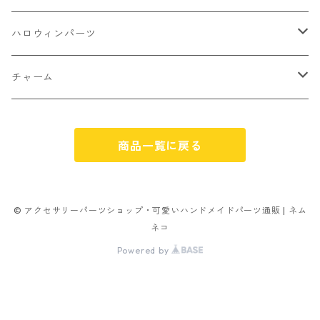
パン
ミックスタイプ
8㎜
雑貨系
アルファベット
ピアスパーツ
デコパーツ 貼り付けパーツ
サンキュー
ハロウィンパーツ
ゼリー
単文字
シーズン系
スマイル
ヘアーパーツ
OPP袋
クリスマス
おばけ
チャーム
スィーツ系ミックス
ミックス
クリスマス
スノーフレーク
パーツ留め
ステッカー シール
ギフト
かぼちゃ
くだもの
商品一覧に戻る
ランダムミックス
ハロウィン
フレーム
つぶし玉
アクリルビーズ
アニマル
その他
雑貨系
フラワー お花
カニカン
フレークシュガー
フレークシュガー
アルファベット
© アクセサリーパーツショップ・可愛いハンドメイドパーツ通販 | ネム
ネコ
キャンディ
ナスカン
Powered by
ビリヤード
その他