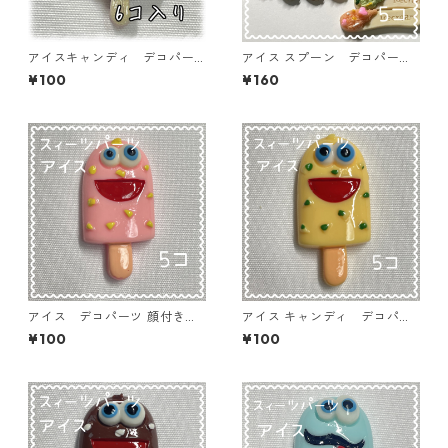
アイスキャンディ デコパー
アイス スプーン デコパー
ツ イチゴ×ブラウン 6個入
ツ ランダムミックス 5個入
¥100
¥160
り 貼り付けパーツ【DP-IC-
り 貼り付けパーツ【DP-IC-S
008】
P】
アイス デコパーツ 顔付きピ
アイス キャンディ デコパー
ンク 5個入り 貼り付けパー
ツ 顔付きイエロー 5個入り
¥100
¥100
ツ【DP-IC-013ｐ】
貼り付けパーツ【DP-IC-012
ｙ】