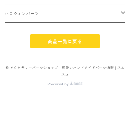
パン
ミックスタイプ
8㎜
雑貨系
アルファベット
ピアスパーツ
デコパーツ 貼り付けパーツ
サンキュー
ハロウィンパーツ
ゼリー
単文字
シーズン系
スマイル
ヘアーパーツ
OPP袋
クリスマス
おばけ
スィーツ系ミックス
商品一覧に戻る
ミックス
クリスマス
スノーフレーク
パーツ留め
ステッカー シール
ギフト
かぼちゃ
ランダムミックス
ハロウィン
フレーム
つぶし玉
アクリルビーズ
アニマル
その他
© アクセサリーパーツショップ・可愛いハンドメイドパーツ通販 | ネム
ネコ
フラワー お花
カニカン
フレークシュガー
フレークシュガー
Powered by
キャンディ
ナスカン
ビリヤード
その他