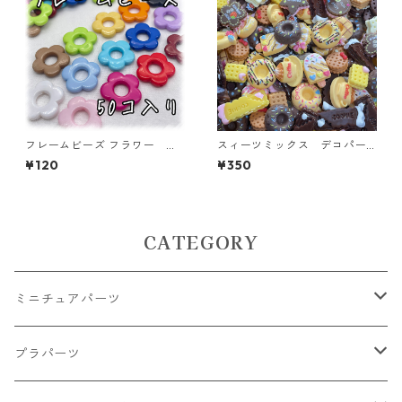
フレームビーズ フラワー ミ
スィーツミックス デコパー
ックス 50個入り【AB‐FU1
ツ イエロー 45個入り 貼
¥120
¥350
5】
り付けパーツ【DP-SW-MIX
Y】
CATEGORY
ミニチュアパーツ
大きいパーツ グラス系
プラパーツ