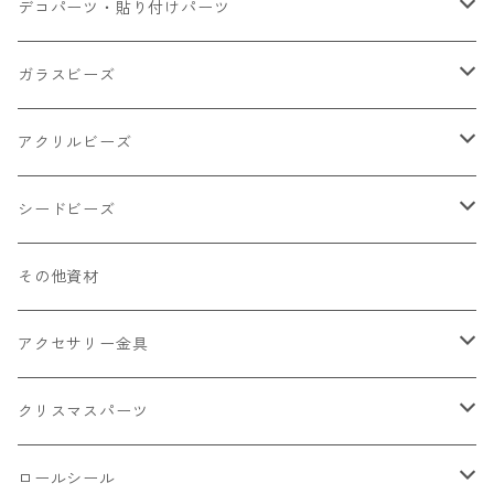
小さいパーツ グラス系
ナスカン カニカン
デコパーツ・貼り付けパーツ
小物
リング イヤリング パーツ
食べ物系
ガラスビーズ
キャンディ
カップ
チェーンパーツ
アニマル系
ミレフィオリ
アクリルビーズ
ドーナツ
うさぎ
プラチャーム
スライス棒
ランプワーク
丸玉6㎜ ラウンド
シードビーズ
クリーム
くま
フレーク カット済
シール付き
キャッツアイ
丸玉8㎜ ラウンド
ミックス
その他資材
クッキー ビスケット
ねこ
フルーツ系 野菜果物
カボチャ
2㎜
アクセサリー金具
ケーキ マカロン
不透明
お花
クラック
3㎜
カラー丸カン
クリスマスパーツ
アイス
不透明タイプ
10㎜
ミニパーツ ネイル
ソロバン型
4㎜
ボールチップ
プラチャーム
ロールシール