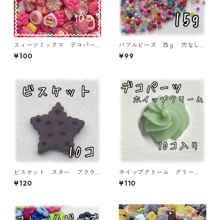
スィーツミックス デコパー
バブルビーズ 15ｇ 穴なし
ツ ケーキ系 10個入り 貼
ガラス １~3㎜ 封入パーツ
¥100
¥99
り付けパーツ【DP-SW-CK-MI
【BB-15-MIX】
X】
ビスケット スター ブラウ
ホイップクリーム グリー
ン 10個入り デコパーツ
ン 10個入り デコパーツ
¥120
¥110
貼り付けパーツ【DP-BKT10 S
貼り付けパーツ【DP-CM-00
TRb】
5-GRN】