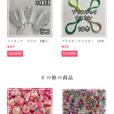
ミニチュア グラス 3個入り
プラスチックナスカン 10本
【MNT-GLS-3P-01】
入り【PK-10】
¥97
¥53
12%OFF
12%OFF
その他の商品