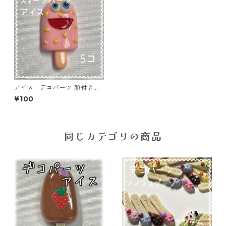
アイス デコパーツ 顔付きピ
ンク 5個入り 貼り付けパー
¥100
ツ【DP-IC-013ｐ】
同じカテゴリの商品